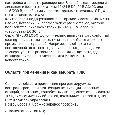
настройка и запас по расширению. В линейке есть модели с
дисплеем и без него, питанием 12/24 В DC, 24 В AC/DC или
115/230 В, релейными и транзисторными выходами, 8 DI, 4
DO и вариантами с 4 AI.
Контроллеры поддерживают расширение, имеют память 400
блоков, встроенный Ethernet, web-сервер, data log, microSD,
пользовательские web-страницы и MQTT в базовых
устройствах LOGO! 8.4.
Серия SIPLUS LOGO! дополнительно выпускается с conformal
coating — защитным покрытием плат для более сложных
промышленных условий. Например, на объектах с
повышенной влажностью, запыленностью, перепадами
температуры или риском образования конденсата, где
стандартной защиты электроники может быть
недостаточно.
Области применения и как выбрать ПЛК
Основные области применения программируемых
контроллеров — автоматизация вентиляции, насосных
станций, освещения, конвейерных линий, инженерных систем
ЖКХ, энергетических объектов, локальных шкафов ЩУ, ШУ,
РСУ и панелей управления.
При выборе ПЛК важно заранее проверить:
количество и тип I/O;