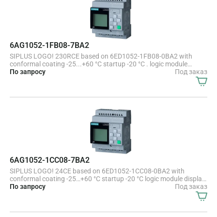
6AG1052-1FB08-7BA2
SIPLUS LOGO! 230RCE based on 6ED1052-1FB08-0BA2 with
conformal coating -25...+60 °C startup -20 °C . logic module
display power supply / I/O 115 V/230 V/relay, 8 DI/4 DO memory
По запросу
Под заказ
400 blocks, modularly expandable, Ethernet integrated web server,
data log user-defined web pages, standard microSD card for
LOGO! Soft Comfort V8.4 or higher, older projects executable
cloud connection, MQTT in all LOGO! 8.4 basic units
6AG1052-1CC08-7BA2
SIPLUS LOGO! 24CE based on 6ED1052-1CC08-0BA2 with
conformal coating -25…+60 °C startup -20 °C logic module display
power supply / I/O: 24 V/24 V/24 V trans., 8 DI (4 AI)/4 DO,
По запросу
Под заказ
memory 400 blocks, modularly expandable, Ethernet integrated
web server, data log user-defined web pages, standard microSD
card for LOGO! Soft Comfort V8.4 or higher, older projects