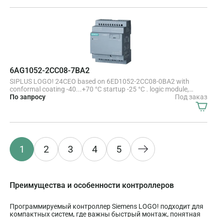
card for LOGO! Soft Comfort V8.4 or higher, older projects
executable cloud connection, MQTT in all LOGO! 8.4 basic units
6AG1052-2CC08-7BA2
SIPLUS LOGO! 24CEO based on 6ED1052-2CC08-0BA2 with
conformal coating -40...+70 °C startup -25 °C . logic module,
without display, power supply / I/O: 24 V/24 V/24 V trans., 8 DI (4
По запросу
Под заказ
AI)/4 DO, memory 400 blocks, modularly expandable, Ethernet
integrated web server, data log user-defined web pages, standard
microSD card for LOGO! Soft Comfort V8.4 or higher, older
projects executable, cloud connection, MQTT in all LOGO! 8.4
basic units
1
2
3
4
5
Преимущества и особенности контроллеров
Программируемый контроллер Siemens LOGO! подходит для
компактных систем, где важны быстрый монтаж, понятная