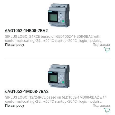
executable cloud connection, MQTT in all LOGO! 8.4 basic units
6AG1052-1HB08-7BA2
SIPLUS LOGO! 24RCE based on 6ED1052-1HB08-0BA2 with
conformal coating -25...+60 °C startup -20 °C . logic module
display power supply / I/O 24 V 24 V AC/DC/relay, 8 DI/4 DO,
По запросу
Под заказ
memory 400 blocks, modularly expandable, Ethernet integrated
web server, data log user-defined web pages, standard microSD
card for LOGO! Soft Comfort V8.4 or higher, older projects
executable cloud connection, MQTT in all LOGO! 8.4 basic units
6AG1052-1MD08-7BA2
SIPLUS LOGO! 12/24RCE based on 6ED1052-1MD08-0BA2 with
conformal coating -25...+60 °C startup -20 °C . logic module
display power supply / I/O: 12/ 24 V DC/relay, 8 DI (4 AI)/4 DO
По запросу
Под заказ
memory 400 blocks, modularly expandable, Ethernet integrated
web server, data log user-defined web pages, standard microSD