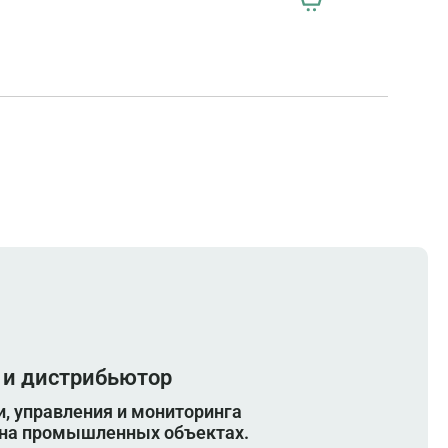
ния для устрйоств серии PRO
 и дистрибьютор
, управления и мониторинга
 на промышленных объектах.