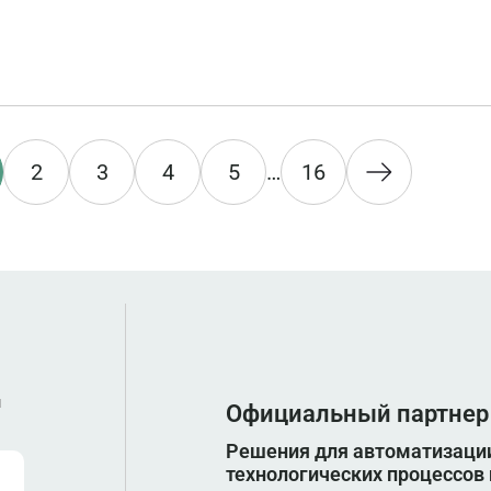
панелей оператора и для монтажа в модули расшире
2
3
4
5
…
16
ы
Официальный партнер
Решения для автоматизации
технологических процессов