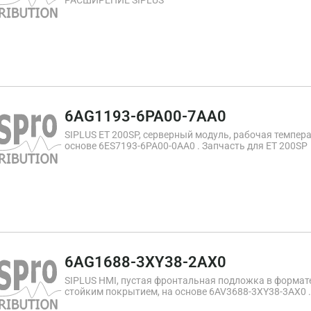
РАСШИРЕНИЕ SIPLUS
6AG1193-6PA00-7AA0
SIPLUS ET 200SP, серверный модуль, рабочая температ
основе 6ES7193-6PA00-0AA0 . Запчасть для ET 200SP
6AG1688-3XY38-2AX0
SIPLUS HMI, пустая фронтальная подложка в формате K
стойким покрытием, на основе 6AV3688-3XY38-3AX0 
KP8 для простого монтажа стандартных элементов 2