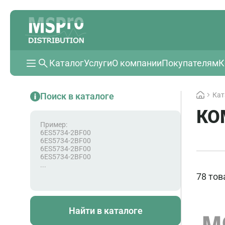
Каталог
Услуги
О компании
Покупателям
К
Поиск в каталоге
Кат
КО
Пример:
6ES5734-2BF00
6ES5734-2BF00
6ES5734-2BF00
6ES5734-2BF00
...
78 тов
Найти в каталоге