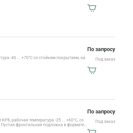
По запросу
ура -40 ... +70°C со стойким покрытием, на
Под заказ
По запросу
P8, рабочая температура -25 ... +60°C, со
Под заказ
. Пустая фронтальная подложка в формате
2.5 мм. Оптимизированна для одульных