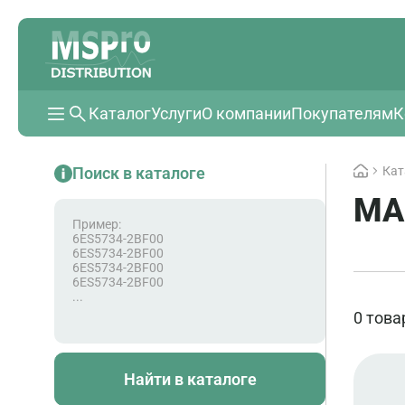
Каталог
Услуги
О компании
Покупателям
К
Поиск в каталоге
Кат
МА
Пример:
6ES5734-2BF00
6ES5734-2BF00
6ES5734-2BF00
6ES5734-2BF00
...
0 това
Найти в каталоге