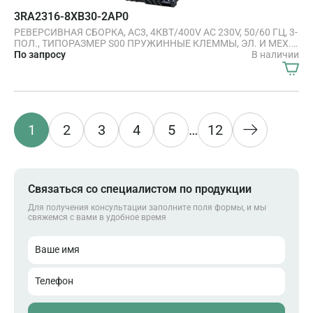
3RA2316-8XB30-2AP0
РЕВЕРСИВНАЯ СБОРКА, AC3, 4КВТ/400V AC 230V, 50/60 ГЦ, 3-
ПОЛ., ТИПОРАЗМЕР S00 ПРУЖИННЫЕ КЛЕММЫ, ЭЛ. И МЕХ.
ВЗАИМНАЯ БЛОКИРОВКА
По запросу
В наличии
1
2
3
4
5
…
12
Связаться со специалистом по продукции
Для получения консультации заполните поля формы, и мы
свяжемся с вами в удобное время
Ваше имя
Телефон