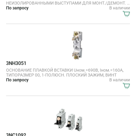
НЕИЗОЛИРОВАННЫМИ ВЫСТУПАМИ ДЛЯ МОНТ./ДЕМОНТ. С
ЦЕНТРАЛЬНЫМ ИНДИКАТОРОМ ТИПОРАЗМЕР 00,
По запросу
В наличии
Iном.=160A, Uном.=500В
3NH3051
ОСНОВАНИЕ ПЛАВКОЙ ВСТАВКИ Uном.=690В, Iном.=160А,
ТИПОРАЗМЕР 00, 1-ПОЛЮСН. ПЛОСКИЙ ЗАЖИМ, ВИНТ
По запросу
В наличии
3NC1092