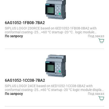
6AG1052-1FB08-7BA2
SIPLUS LOGO! 230RCE based on 6ED1052-1FB08-0BA2 with
conformal coating -25...+60 °C startup -20 °C . logic module
display power supply / I/O 115 V/230 V/relay, 8 DI/4 DO memory
По запросу
Под заказ
400 blocks, modularly expandable, Ethernet integrated web server,
data log user-defined web pages, standard microSD card for
LOGO! Soft Comfort V8.4 or higher, older projects executable
cloud connection, MQTT in all LOGO! 8.4 basic units
6AG1052-1CC08-7BA2
SIPLUS LOGO! 24CE based on 6ED1052-1CC08-0BA2 with
conformal coating -25…+60 °C startup -20 °C logic module display
power supply / I/O: 24 V/24 V/24 V trans., 8 DI (4 AI)/4 DO,
По запросу
Под заказ
memory 400 blocks, modularly expandable, Ethernet integrated
web server, data log user-defined web pages, standard microSD
card for LOGO! Soft Comfort V8.4 or higher, older projects