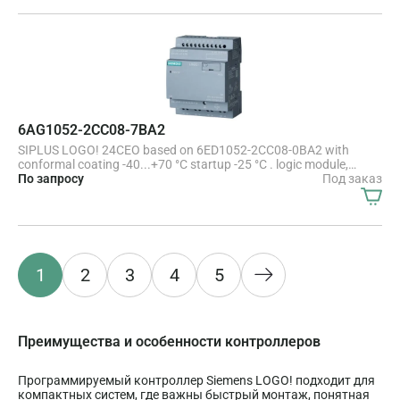
card for LOGO! Soft Comfort V8.4 or higher, older projects
executable cloud connection, MQTT in all LOGO! 8.4 basic units
6AG1052-2CC08-7BA2
SIPLUS LOGO! 24CEO based on 6ED1052-2CC08-0BA2 with
conformal coating -40...+70 °C startup -25 °C . logic module,
without display, power supply / I/O: 24 V/24 V/24 V trans., 8 DI (4
По запросу
Под заказ
AI)/4 DO, memory 400 blocks, modularly expandable, Ethernet
integrated web server, data log user-defined web pages, standard
microSD card for LOGO! Soft Comfort V8.4 or higher, older
projects executable, cloud connection, MQTT in all LOGO! 8.4
basic units
1
2
3
4
5
Преимущества и особенности контроллеров
Программируемый контроллер Siemens LOGO! подходит для
компактных систем, где важны быстрый монтаж, понятная