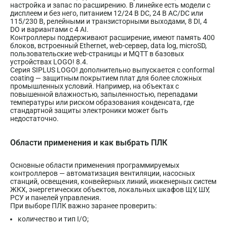
настройка и запас по расширению. В линейке есть модели с
дисплеем и без него, питанием 12/24 В DC, 24 В AC/DC или
115/230 В, релейными и транзисторными выходами, 8 DI, 4
DO и вариантами с 4 AI.
Контроллеры поддерживают расширение, имеют память 400
блоков, встроенный Ethernet, web-сервер, data log, microSD,
пользовательские web-страницы и MQTT в базовых
устройствах LOGO! 8.4.
Серия SIPLUS LOGO! дополнительно выпускается с conformal
coating — защитным покрытием плат для более сложных
промышленных условий. Например, на объектах с
повышенной влажностью, запыленностью, перепадами
температуры или риском образования конденсата, где
стандартной защиты электроники может быть
недостаточно.
Области применения и как выбрать ПЛК
Основные области применения программируемых
контроллеров — автоматизация вентиляции, насосных
станций, освещения, конвейерных линий, инженерных систем
ЖКХ, энергетических объектов, локальных шкафов ЩУ, ШУ,
РСУ и панелей управления.
При выборе ПЛК важно заранее проверить:
количество и тип I/O;