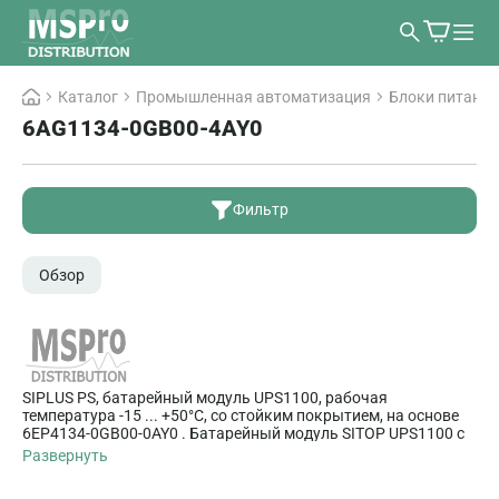
Каталог
Промышленная автоматизация
Блоки питания
6AG1134-0GB00-4AY0
Фильтр
Обзор
SIPLUS PS, батарейный модуль UPS1100, рабочая
температура -15 ... +50°C, со стойким покрытием, на основе
6EP4134-0GB00-0AY0 . Батарейный модуль SITOP UPS1100 с
необслуживаемыми свинцовыми батареями, для модулей
Развернуть
SITOP DC-UPS, =24 В, 7 А*ч