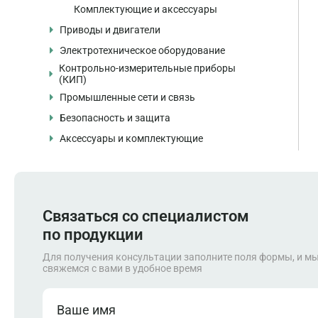
Комплектующие и аксессуары
Приводы и двигатели
Электротехническое оборудование
Частотные преобразователи
Контрольно-измерительные приборы
Устройства плавного пуска
Автоматические выключатели
(КИП)
Электродвигатели
Контакторы и пускатели
Промышленные сети и связь
Датчики давления
Серводвигатели и сервоприводы
Реле и устройства защиты
Безопасность и защита
Датчики температуры
Промышленные коммутаторы
Комплектующие и аксессуары
Источники питания
Аксессуары и комплектующие
Датчики уровня
Маршрутизаторы
Системы безопасности
Шкафы и распределительные системы
Расходомеры
Модули связи
Модули безопасности
Кабели и разъёмы
Комплектующие и аксессуары
Аксессуары и комплектующие
Кабели и аксессуары
Аварийные кнопки и устройства
Монтажные принадлежности
Автоматические выключатели
Запасные части
Связаться со специалистом
по продукции
Для получения консультации заполните поля формы, и м
свяжемся с вами в удобное время
Ваше имя