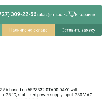
727) 309-22-56
zakaz@mspd.kz
В корзине
Наличие на складе
Оставить заявку
.5A based on 6EP3332-0TA00-0AY0 with
up -25 °C, stabilized power supply input: 230 V AC
 output: 24 V DC/2.5 A