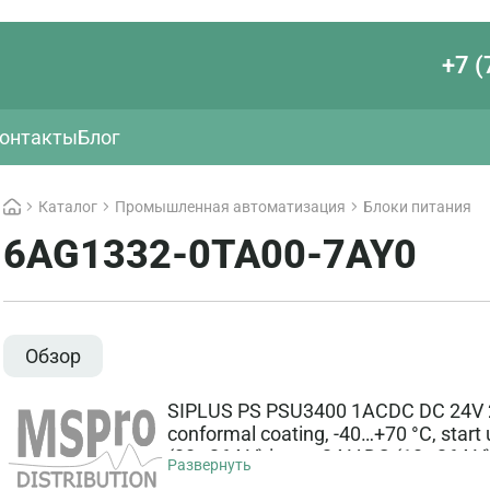
+7 (
онтакты
Блог
Каталог
Промышленная автоматизация
Блоки питания
6AG1332-0TA00-7AY0
Обзор
SIPLUS PS PSU3400 1ACDC DC 24V 2
conformal coating, -40…+70 °C, start 
(88…264 V) input: 24 V DC (18…264 V)
Развернуть