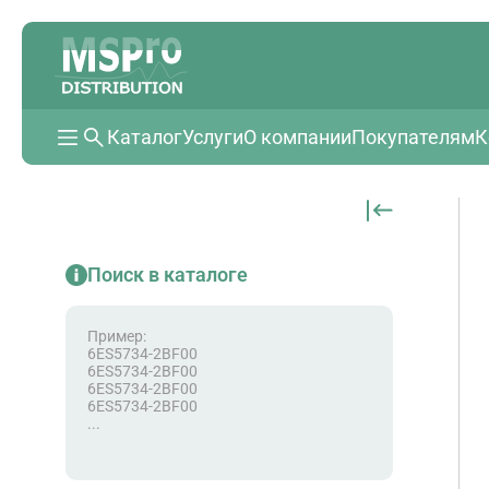
Каталог
Услуги
О компании
Покупателям
К
Поиск в каталоге
Пример:
6ES5734-2BF00
6ES5734-2BF00
6ES5734-2BF00
6ES5734-2BF00
...