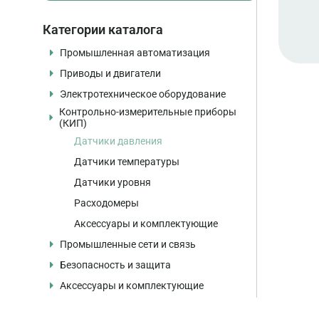
Категории каталога
Промышленная автоматизация
Приводы и двигатели
Программируемые контроллеры
Электротехническое оборудование
Контроллеры
Частотные преобразователи
Контрольно-измерительные приборы
Модули ввода/вывода, интерфейсные
Устройства плавного пуска
Автоматические выключатели
(КИП)
модули
Электродвигатели
Контакторы и пускатели
Панели оператора
Датчики давления
Серводвигатели и сервоприводы
Реле и устройства защиты
Промышленные компьютеры
Датчики температуры
Комплектующие и аксессуары
Источники питания
Программное обеспечение
Датчики уровня
Шкафы и распределительные системы
Коммуникационные модули
Расходомеры
Комплектующие и аксессуары
Карты памяти
Аксессуары и комплектующие
Автоматические выключатели
Промышленные сети и связь
Блоки питания
Безопасность и защита
Учебные стенды и training cases
Промышленные коммутаторы
Аксессуары и комплектующие
Комплектующие и аксессуары
Маршрутизаторы
Системы безопасности
Модули связи
Модули безопасности
Кабели и разъёмы