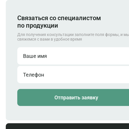
Кабели и аксессуары
Аварийные кнопки и устройства
Монтажные принадлежности
Запасные части
Связаться со специалистом
по продукции
Для получения консультации заполните поля формы, и м
свяжемся с вами в удобное время
Ваше имя
Телефон
Отправить заявку