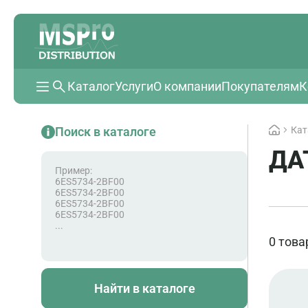
Каталог
Услуги
О компании
Покупателям
К
Поиск в каталоге
Кат
ДА
Пример:
6ES5734-2BF00
6ES5734-2BF00
6ES5734-2BF00
6ES5734-2BF00
...
0 това
Найти в каталоге