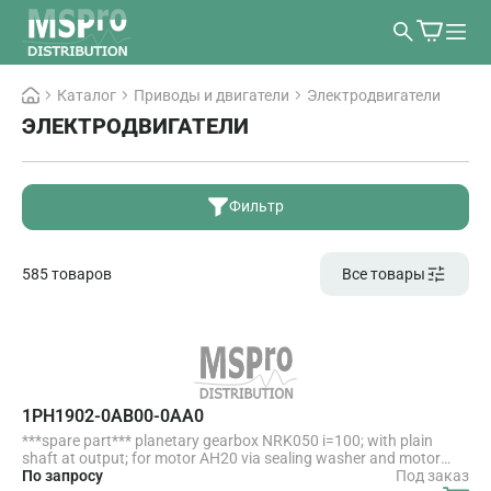
Каталог
Приводы и двигатели
Электродвигатели
ЭЛЕКТРОДВИГАТЕЛИ
Фильтр
585 товаров
Все товары
1PH1902-0AB00-0AA0
***spare part*** planetary gearbox NRK050 i=100; with plain
shaft at output; for motor AH20 via sealing washer and motor
shaft D=8 mm
По запросу
Под заказ