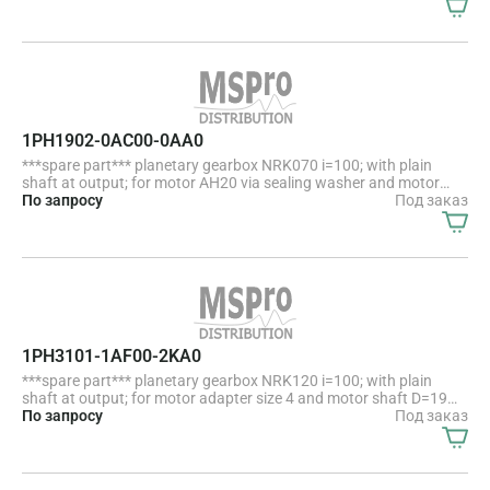
1PH1902-0AC00-0AA0
***spare part*** planetary gearbox NRK070 i=100; with plain
shaft at output; for motor AH20 via sealing washer and motor
shaft D=8 mm
По запросу
Под заказ
1PH3101-1AF00-2KA0
***spare part*** planetary gearbox NRK120 i=100; with plain
shaft at output; for motor adapter size 4 and motor shaft D=19
mm
По запросу
Под заказ