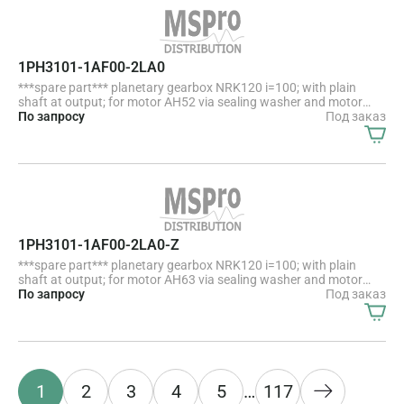
1PH3101-1AF00-2LA0
***spare part*** planetary gearbox NRK120 i=100; with plain
shaft at output; for motor AH52 via sealing washer and motor
shaft D=19 mm
По запросу
Под заказ
1PH3101-1AF00-2LA0-Z
***spare part*** planetary gearbox NRK120 i=100; with plain
shaft at output; for motor AH63 via sealing washer and motor
shaft D=24 mm
По запросу
Под заказ
1
2
3
4
5
…
117