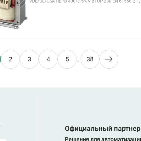
VDE/UL/CSA ПЕРВ 400+/-5% V ВТОР 230 EN 61558-2-1,
CLAMP-ПРУЖ. ЗАЖИМЫ TRANSFORMER< >ISOLATION
2
3
4
5
…
38
ы
Официальный партнер
Решения для автоматизации