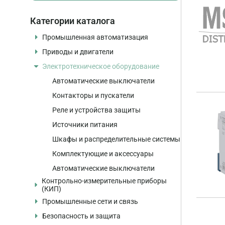
Категории каталога
Промышленная автоматизация
Приводы и двигатели
Программируемые контроллеры
Электротехническое оборудование
Контроллеры
Частотные преобразователи
Модули ввода/вывода, интерфейсные
Устройства плавного пуска
Автоматические выключатели
модули
Электродвигатели
Контакторы и пускатели
Панели оператора
Серводвигатели и сервоприводы
Реле и устройства защиты
Промышленные компьютеры
Комплектующие и аксессуары
Источники питания
Программное обеспечение
Шкафы и распределительные системы
Коммуникационные модули
Комплектующие и аксессуары
Карты памяти
Автоматические выключатели
Блоки питания
Контрольно-измерительные приборы
Учебные стенды и training cases
(КИП)
Промышленные сети и связь
Комплектующие и аксессуары
Датчики давления
Безопасность и защита
Датчики температуры
Промышленные коммутаторы