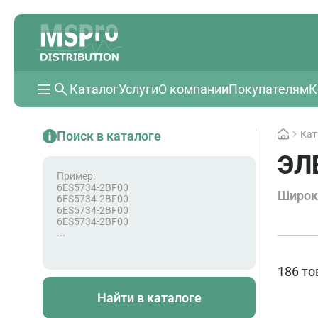
Каталог
Услуги
О компании
Покупателям
К
Поиск в каталоге
Кат
ЭЛ
Пример:
6ES5734-2BF00
Широк
6ES5734-2BF00
6ES5734-2BF00
6ES5734-2BF00
...
186 то
Найти в каталоге