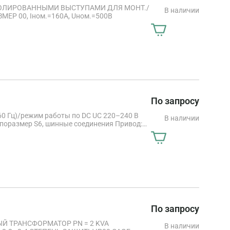
ЗОЛИРОВАННЫМИ ВЫСТУПАМИ ДЛЯ МОНТ./
В наличии
Р 00, Iном.=160A, Uном.=500В
По запросу
–60 Гц)/режим работы по DC UC 220–240 В
В наличии
ипоразмер S6, шинные соединения Привод:
контактов, неразъемный, DIN 50012
По запросу
Й ТРАНСФОРМАТОР PN = 2 KVA
В наличии