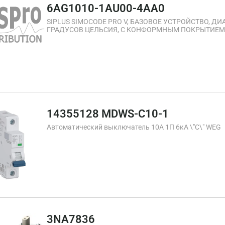
6AG1010-1AU00-4AA0
SIPLUS SIMOCODE PRO V, БАЗОВОЕ УСТРОЙСТВО, ДИА
ГРАДУСОВ ЦЕЛЬСИЯ, С КОНФОРМНЫМ ПОКРЫТИЕМ, Н
DP ИНТЕРФЕЙС 12 МБИТ/С RS485, 4I/3O СВОБ. ПАРАМ
ТЕРМИСТОРНОЙ ЗАЩИТЫ ДВИГ-ЛЯ, МОНОСТАБИЛЬ
14355128 MDWS-C10-1
Автоматический выключатель 10А 1П 6кА \"С\" WEG
3NA7836