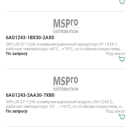
КОММ. МОДУЛЬПОДКЛЮЧЕНИЯ S7-1200 К СЕТИ PROFIBUS
DP В КАЧЕСТВЕ ВЕДОМОГО УСТРОЙСТВА
6AG1243-1BX30-2AX0
SIPLUS S7-1200, коммуникационный процессор CP 1243-1,
рабочая температура -40°C...+70°C, со стойким покрытием,
на основе 6GK7243-1BX30-0XE0 . Коммуникационный
По запросу
Под заказ
процессор CP 1243-1 для подключения SIMATIC S7-1200
дополнительного интерфейса Ethernet и подключения к
центру управления по протоколам телемеханики (DNP3, IEC
60870, TeleControl Basic), с поддержкой функций
безопасности (Firewall, VPN)
6AG1243-2AA30-7XB0
SIPLUS S7-1200, коммуникационный модуль CM 1243-2,
рабочая температура -25 ... +70°C, со стойким покрытием, на
основе 3RK7243-2AA30-0XB0 . S7-1200, коммуникационный
По запросу
Под заказ
модуль CM 1243-2, мастер AS-i в соответствии со
спецификацией протокола AS-i Specification V3.1