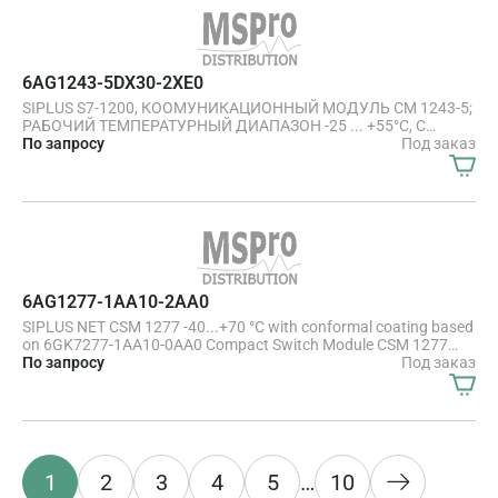
6AG1243-5DX30-2XE0
SIPLUS S7-1200, КООМУНИКАЦИОННЫЙ МОДУЛЬ CM 1243-5;
РАБОЧИЙ ТЕМПЕРАТУРНЫЙ ДИАПАЗОН -25 ... +55°C, С
КОНФОРМНЫМ ПОКРЫТИЕМ, НА БАЗЕ 6GK7243-5DX30-0XE0.
По запросу
Под заказ
КОММ. МОДУЛЬ CM 1243-5, ДЛЯ ПОДКЛЮЧЕНИЯ S7-1200 К
СЕТИ PROFIBUS DP В КАЧЕСТВЕ ВЕДУЩЕГО УСТРОЙСТВА
6AG1277-1AA10-2AA0
SIPLUS NET CSM 1277 -40...+70 °C with conformal coating based
on 6GK7277-1AA10-0AA0 Compact Switch Module CSM 1277
connection SIMATIC S7-1200 and up to 3 further nodes to
По запросу
Под заказ
Industrial Ethernet with 10/100 Mbit/s
1
2
3
4
5
…
10