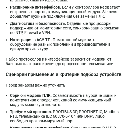
Расширение интерфейсов.
Если у контроллера не хватает
встроенных портов, коммуникационный модуль Siemens
добавляет нужные подключения без замены ПЛК.
Диагностика и безопасность.
Отдельные процессоры
поддерживают мониторинг сети, синхронизацию времени
по NTP, Firewall и VPN.
Интеграция в АСУ ТП.
Помогают объединить
оборудование разных поколений и производителей в
единую архитектуру.
Набор протоколов и интерфейсов зависит от модели: от
базовых плат расширения до процессоров телемеханики.
Сценарии применения и критерии подбора устройств
Перед заказом важно уточнить:
Серию и модель ПЛК.
Совместимость на уровне шины и
конструктива определяет, какой коммуникационный
модуль можно установить.
Требуемый протокол.
PROFIBUS DP, PROFINET IO, Modbus
RTU, телемеханика IEC 60870-5-104 или DNP3 либо
свободно программируемый порт.
Количество и тип интерфейсов.
Сколько портов RJ45, D-