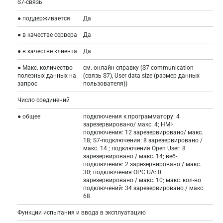
S7-связь
● поддерживается
Да
● в качестве сервера
Да
● в качестве клиента
Да
● Макс. количество
см. онлайн-справку (S7 communication
полезных данных на
(связь S7), User data size (размер данных
запрос
пользователя))
Число соединений
● общее
подключения к программатору: 4
зарезервировано/ макс. 4; HMI-
подключения: 12 зарезервировано/ макс.
18; S7-подключения: 8 зарезервировано /
макс. 14.; подключения Open User: 8
зарезервировано / макс. 14; веб-
подключения: 2 зарезервировано / макс.
30; подключения OPC UA: 0
зарезервировано / макс. 10; макс. кол-во
подключений: 34 зарезервировано / макс.
68
Функции испытания и ввода в эксплуатацию