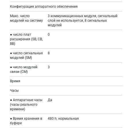
Конфигурация аппаратного обеспечения
Макс. число
3 коммуникационных модуля, сигнальный
модулей на систему
слой не используется, 8 сигнальных
модулей
● число плат
0
расширения (SB, CB,
BB)
● число сигнальных
8
модулей (SM)
● число модулей
3
связи (CM)
Время
Часы
● Аппаратные часы
Да
(часы реального
времени)
● Время хранения в
480 h; нормальная
буфере