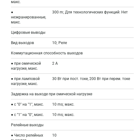
макс.
●
300 m; Для технологических функций: Нет
неэкранированные,
макс.
Цифровые выводы
Вид выходов
10; Реле
Коммутационная способность выходов
● при омической
2 A
нагрузке, макс.
● при ламповой
30 Вт при пост. токе, 200 Вт при перем. токе
нагрузке, макс.
Задержка на выходе при омической нагрузке
● с "0" на "1", макс.
10 ms; макс.
● с "1" на "0", макс.
10 ms; макс.
Релейные выходы
● Число релейных
10