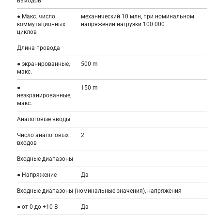
выходов
● Макс. число
механический 10 млн, при номинальном
коммутационных
напряжении нагрузки 100 000
циклов
Длина провода
● экранированные,
500 m
макс.
●
150 m
неэкранированные,
макс.
Аналоговые вводы
Число аналоговых
2
входов
Входные диапазоны
● Напряжение
Да
Входные диапазоны (номинальные значения), напряжения
● от 0 до +10 В
Да