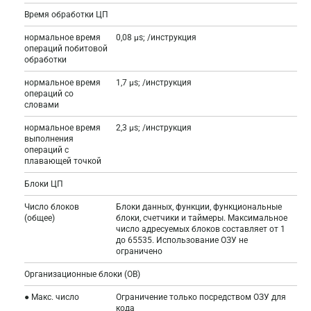
Время обработки ЦП
нормальное время
0,08 µs; /инструкция
операций побитовой
обработки
нормальное время
1,7 µs; /инструкция
операций со
словами
нормальное время
2,3 µs; /инструкция
выполнения
операций с
плавающей точкой
Блоки ЦП
Число блоков
Блоки данных, функции, функциональные
(общее)
блоки, счетчики и таймеры. Максимальное
число адресуемых блоков составляет от 1
до 65535. Использование ОЗУ не
ограничено
Организационные блоки (OB)
● Макс. число
Ограничение только посредством ОЗУ для
кода