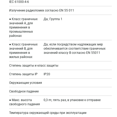
IEC 61000-4-6
Излучение радиопомех согласно EN 55 011
● Класс граничных
Да; Группа 1
значений A, для
применения в
промышленных
районах
● Класс граничных
Да; если посредством надлежащих мер
значений B, для
обеспечивается соответствие граничных
применения в
значений классу B согласно EN 55011
жилых районах
Степень защиты и класс защиты
Степень защиты IP
IP20
Окружающие условия
Свободное падение
● Макс. высота
0,3 m; пять раз, в упаковке к отправке
свободного падения
Температура окружающей среды при эксплуатации