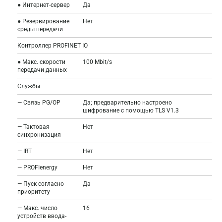
● Интернет-сервер
Да
● Резервирование
Нет
среды передачи
Контроллер PROFINET IO
● Макс. скорости
100 Mbit/s
передачи данных
Службы
— Связь PG/OP
Да; предварительно настроено
шифрование с помощью TLS V1.3
— Тактовая
Нет
синхронизация
— IRT
Нет
— PROFIenergy
Нет
— Пуск согласно
Да
приоритету
— Макс. число
16
устройств ввода-