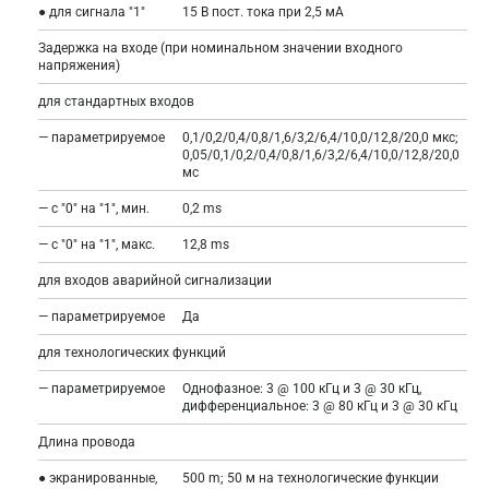
● для сигнала "1"
15 В пост. тока при 2,5 мА
Задержка на входе (при номинальном значении входного
напряжения)
для стандартных входов
— параметрируемое
0,1/0,2/0,4/0,8/1,6/3,2/6,4/10,0/12,8/20,0 мкс;
0,05/0,1/0,2/0,4/0,8/1,6/3,2/6,4/10,0/12,8/20,0
мс
— с "0" на "1", мин.
0,2 ms
— с "0" на "1", макс.
12,8 ms
для входов аварийной сигнализации
— параметрируемое
Да
для технологических функций
— параметрируемое
Однофазное: 3 @ 100 кГц и 3 @ 30 кГц,
дифференциальное: 3 @ 80 кГц и 3 @ 30 кГц
Длина провода
● экранированные,
500 m; 50 м на технологические функции