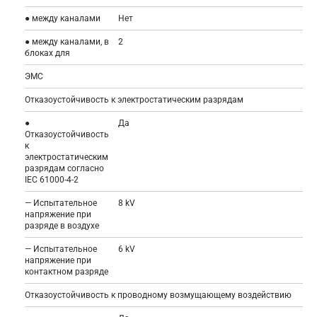
● между каналами
Нет
● между каналами, в
2
блоках для
ЭМС
Отказоустойчивость к электростатическим разрядам
●
Да
Отказоустойчивость
к
электростатическим
разрядам согласно
IEC 61000-4-2
— Испытательное
8 kV
напряжение при
разряде в воздухе
— Испытательное
6 kV
напряжение при
контактном разряде
Отказоустойчивость к проводному возмущающему воздействию