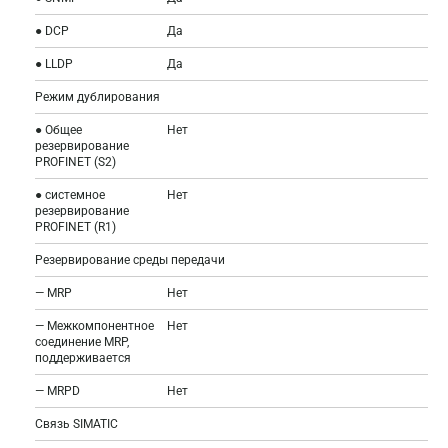
● DCP
Да
● LLDP
Да
Режим дублирования
● Общее
Нет
резервирование
PROFINET (S2)
● системное
Нет
резервирование
PROFINET (R1)
Резервирование среды передачи
— MRP
Нет
— Межкомпонентное
Нет
соединение MRP,
поддерживается
— MRPD
Нет
Связь SIMATIC