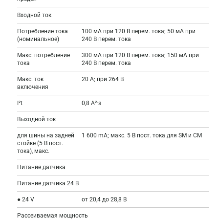
Входной ток
Потребление тока
100 мА при 120 В перем. тока; 50 мА при
(номинальное)
240 В перем. тока
Макс. потребление
300 мА при 120 В перем. тока; 150 мА при
тока
240 В перем. тока
Макс. ток
20 A; при 264 В
включения
I²t
0,8 A²·s
Выходной ток
для шины на задней
1 600 mA; макс. 5 В пост. тока для SM и CM
стойке (5 В пост.
тока), макс.
Питание датчика
Питание датчика 24 В
● 24 V
от 20,4 до 28,8 В
Рассеиваемая мощность