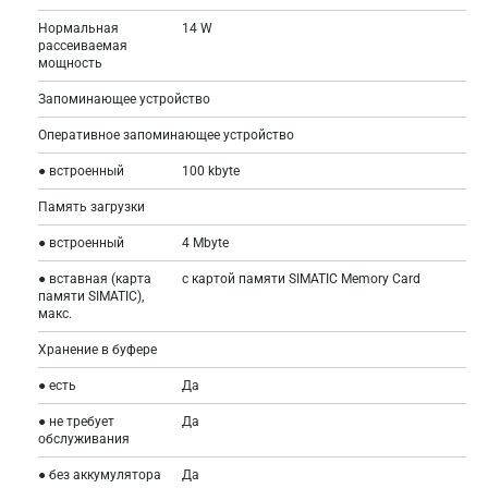
Нормальная
14 W
рассеиваемая
мощность
Запоминающее устройство
Оперативное запоминающее устройство
● встроенный
100 kbyte
Память загрузки
● встроенный
4 Mbyte
● вставная (карта
с картой памяти SIMATIC Memory Card
памяти SIMATIC),
макс.
Хранение в буфере
● есть
Да
● не требует
Да
обслуживания
● без аккумулятора
Да