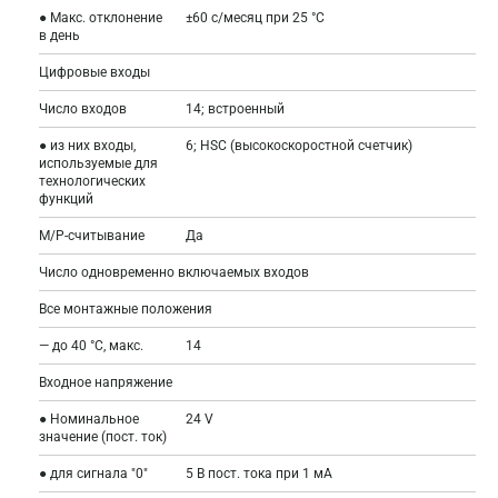
● Макс. отклонение
±60 с/месяц при 25 °C
в день
Цифровые входы
Число входов
14; встроенный
● из них входы,
6; HSC (высокоскоростной счетчик)
используемые для
технологических
функций
M/P-считывание
Да
Число одновременно включаемых входов
Все монтажные положения
— до 40 °C, макс.
14
Входное напряжение
● Номинальное
24 V
значение (пост. ток)
● для сигнала "0"
5 В пост. тока при 1 мА