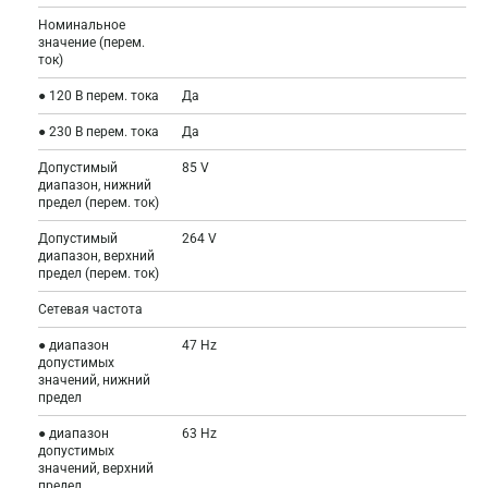
Номинальное
значение (перем.
ток)
● 120 В перем. тока
Да
● 230 В перем. тока
Да
Допустимый
85 V
диапазон, нижний
предел (перем. ток)
Допустимый
264 V
диапазон, верхний
предел (перем. ток)
Сетевая частота
● диапазон
47 Hz
допустимых
значений, нижний
предел
● диапазон
63 Hz
допустимых
значений, верхний
предел