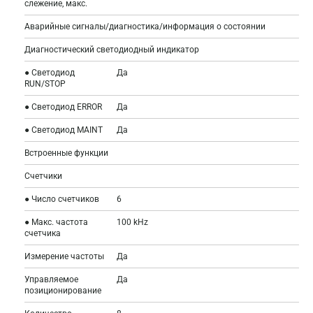
слежение, макс.
Аварийные сигналы/диагностика/информация о состоянии
Диагностический светодиодный индикатор
● Светодиод
Да
RUN/STOP
● Светодиод ERROR
Да
● Светодиод MAINT
Да
Встроенные функции
Счетчики
● Число счетчиков
6
● Макс. частота
100 kHz
счетчика
Измерение частоты
Да
Управляемое
Да
позиционирование