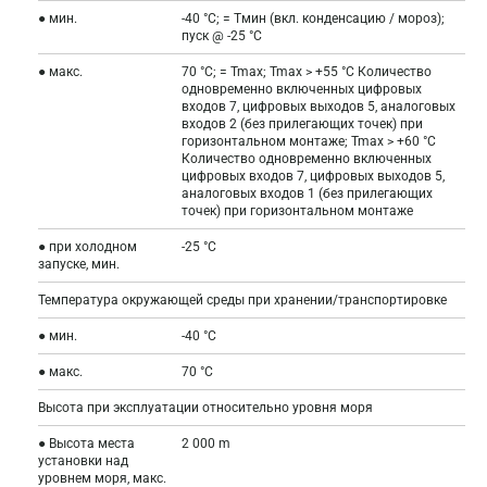
● мин.
-40 °C; = Tмин (вкл. конденсацию / мороз);
пуск @ -25 °C
● макс.
70 °C; = Tmax; Tmax > +55 °C Количество
одновременно включенных цифровых
входов 7, цифровых выходов 5, аналоговых
входов 2 (без прилегающих точек) при
горизонтальном монтаже; Tmax > +60 °C
Количество одновременно включенных
цифровых входов 7, цифровых выходов 5,
аналоговых входов 1 (без прилегающих
точек) при горизонтальном монтаже
● при холодном
-25 °C
запуске, мин.
Температура окружающей среды при хранении/транспортировке
● мин.
-40 °C
● макс.
70 °C
Высота при эксплуатации относительно уровня моря
● Высота места
2 000 m
установки над
уровнем моря, макс.