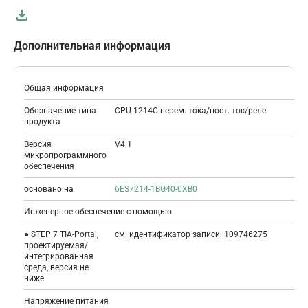
Дополнительная информация
Общая информация
Обозначение типа
CPU 1214C перем. тока/пост. ток/реле
продукта
Версия
V4.1
микропрограммного
обеспечения
основано на
6ES7214-1BG40-0XB0
Инженерное обеспечение с помощью
● STEP 7 TIA-Portal,
см. идентификатор записи: 109746275
проектируемая/
интегрированная
среда, версия не
ниже
Напряжение питания