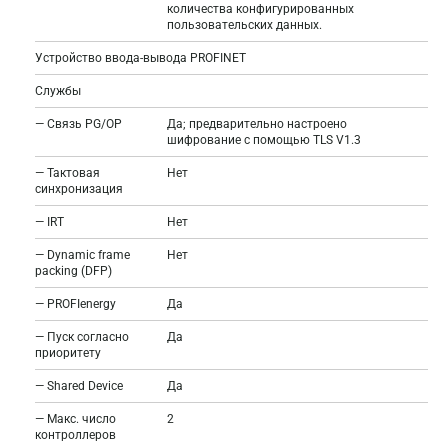
количества конфигурированных
пользовательских данных.
Устройство ввода-вывода PROFINET
Службы
— Связь PG/OP
Да; предварительно настроено
шифрование с помощью TLS V1.3
— Тактовая
Нет
синхронизация
— IRT
Нет
— Dynamic frame
Нет
packing (DFP)
— PROFIenergy
Да
— Пуск согласно
Да
приоритету
— Shared Device
Да
— Макс. число
2
контроллеров