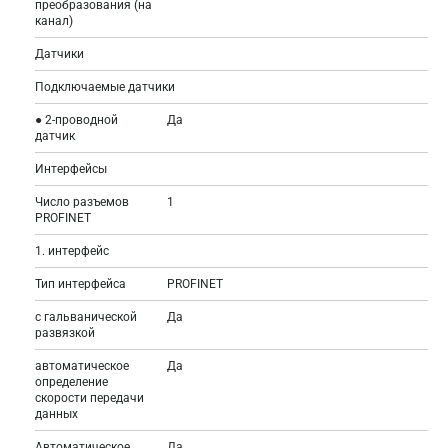
преобразования (на
канал)
Датчики
Подключаемые датчики
● 2-проводной
Да
датчик
Интерфейсы
Число разъемов
1
PROFINET
1. интерфейс
Тип интерфейса
PROFINET
с гальванической
Да
развязкой
автоматическое
Да
определение
скорости передачи
данных
Автоматическое
Да