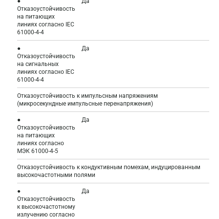
●
Да
Отказоустойчивость
на питающих
линиях согласно IEC
61000-4-4
●
Да
Отказоустойчивость
на сигнальных
линиях согласно IEC
61000-4-4
Отказоустойчивость к импульсным напряжениям
(микросекундные импульсные перенапряжения)
●
Да
Отказоустойчивость
на питающих
линиях согласно
МЭК 61000-4-5
Отказоустойчивость к кондуктивным помехам, индуцированным
высокочастотными полями
●
Да
Отказоустойчивость
к высокочастотному
излучению согласно