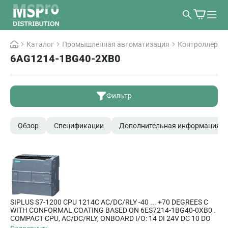
Каталог
Промышленная автоматизация
Контроллеры
6AG1214-1BG40-2XB0
Фильтр
Обзор
Спецификации
Дополнительная информация
SIPLUS S7-1200 CPU 1214C AC/DC/RLY -40 ... +70 DEGREES C
WITH CONFORMAL COATING BASED ON 6ES7214-1BG40-0XB0 .
COMPACT CPU, AC/DC/RLY, ONBOARD I/O: 14 DI 24V DC 10 DO
RELAY 2A, 2 AI 0 - 10V DC, POWER SUPPLY: AC 85 - 264 V AC @