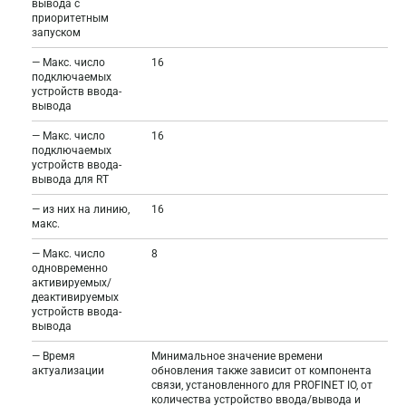
вывода с
приоритетным
запуском
— Макс. число
16
подключаемых
устройств ввода-
вывода
— Макс. число
16
подключаемых
устройств ввода-
вывода для RT
— из них на линию,
16
макс.
— Макс. число
8
одновременно
активируемых/
деактивируемых
устройств ввода-
вывода
— Время
Минимальное значение времени
актуализации
обновления также зависит от компонента
связи, установленного для PROFINET IO, от
количества устройство ввода/вывода и