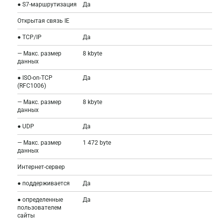
● S7-маршрутизация
Да
Открытая связь IE
● TCP/IP
Да
— Макс. размер
8 kbyte
данных
● ISO-on-TCP
Да
(RFC1006)
— Макс. размер
8 kbyte
данных
● UDP
Да
— Макс. размер
1 472 byte
данных
Интернет-сервер
● поддерживается
Да
● определенные
Да
пользователем
сайты