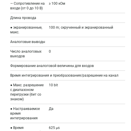
— Сопротивление на
≥ 100 кОм
входе (от 0 до 10 В)
Длина провода
● экранированные,
100 m; скрученный и экранированный
макс.
Аналоговые выводы
Число аналоговых
0
выходов
Формирование аналоговой величины для входов
Время интегрирования и преобразования/разрешение на канал
● Макс. разрешение
10 bit
с диапазоном
перегрузки (бит со
знаком)
● Настраиваемое
Да
время
интегрирования
● Время
625 µs