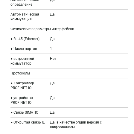
определение
Автоматическая
Да
коммутация
Физические параметры интерфейсов
● RJ 45 (Ethernet)
Да
● Число портов
1
● встроенный
Нет
коммутатор
Протоколы
● Контроллер
Да
PROFINET IO
● устройство
Да
PROFINET IO
● Связь SIMATIC
Да
● Открытая связь IE
Да; в качестве опции версия с
шифрованием