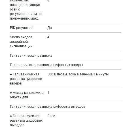
Количество
8
позиционирующих
осей с
регулированием по
положению, макс.
PID-регулятор
Да
Число входов
4
аварийной
сигнализации
Гальваническая развязка
Гальваническая развязка цифровых вводов
● Гальваническая
500 В перем. тока в течение 1 минуты
развязка цифровых
вводов
● между каналами, в
1
блоках для
Гальваническая развязка цифровых выводов
● Гальваническая
Реле
развязка цифровых
выводов