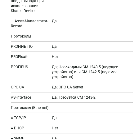
ввода-вывода при
использовании
Shared Device
— Asset-Management-
Да
Record
Протоколы
PROFINET IO
Да
PROFIsafe
Нет
PROFIBUS
Да; Необходимы CM 1243-5 (ведущее
устройство) или CM 1242-5 (ведомое
устройство)
OPC UA
Да; OPC UA Server
AS-Interface
Да; Требуется CM 1243-2
Протоколы (Ethernet)
● TCP/IP
Да
● DHCP
Нет
● SNMP
Да