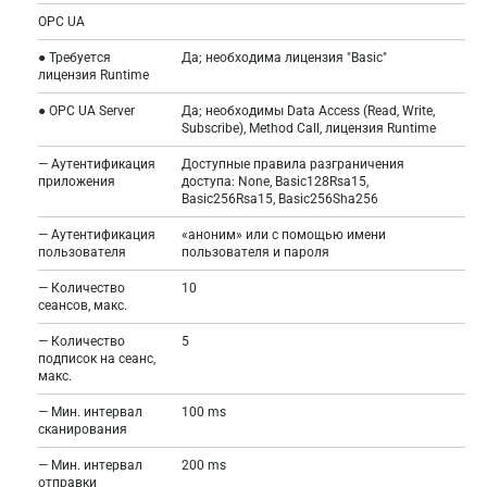
OPC UA
● Требуется
Да; необходима лицензия "Basic"
лицензия Runtime
● OPC UA Server
Да; необходимы Data Access (Read, Write,
Subscribe), Method Call, лицензия Runtime
— Аутентификация
Доступные правила разграничения
приложения
доступа: None, Basic128Rsa15,
Basic256Rsa15, Basic256Sha256
— Аутентификация
«аноним» или с помощью имени
пользователя
пользователя и пароля
— Количество
10
сеансов, макс.
— Количество
5
подписок на сеанс,
макс.
— Мин. интервал
100 ms
сканирования
— Мин. интервал
200 ms
отправки