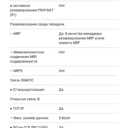
● системное
Нет
резервирование PROFINET
(R1)
Резервирование среды передачи
— MRP
Да; В качестве менеджера
резервирования MRP и/или
клиента MRP
— Межкомпонентное
Нет
соединение MRP,
поддерживается
— MRPD
Нет
Связь SIMATIC
● S7-маршрутизация
Да
Открытая связь IE
● TCP/IP
Да
— Макс. размер данных
8 kbyte
● ISO-on-TCP (RFC1006)
Да