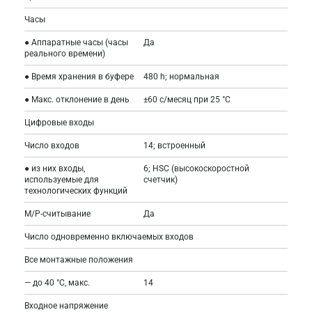
Часы
● Аппаратные часы (часы
Да
реального времени)
● Время хранения в буфере
480 h; нормальная
● Макс. отклонение в день
±60 с/месяц при 25 °C
Цифровые входы
Число входов
14; встроенный
● из них входы,
6; HSC (высокоскоростной
используемые для
счетчик)
технологических функций
M/P-считывание
Да
Число одновременно включаемых входов
Все монтажные положения
— до 40 °C, макс.
14
Входное напряжение