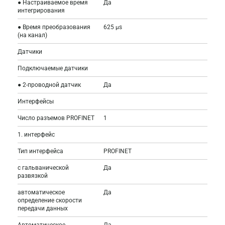
● Настраиваемое время
Да
интегрирования
● Время преобразования
625 µs
(на канал)
Датчики
Подключаемые датчики
● 2-проводной датчик
Да
Интерфейсы
Число разъемов PROFINET
1
1. интерфейс
Тип интерфейса
PROFINET
с гальванической
Да
развязкой
автоматическое
Да
определение скорости
передачи данных
Автоматическое
Да