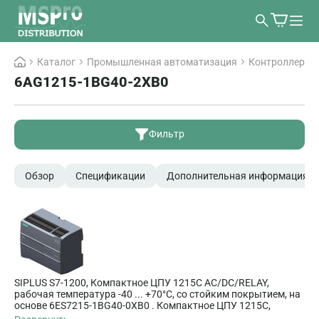
Каталог
Промышленная автоматизация
Контроллеры
6AG1215-1BG40-2XB0
Фильтр
Обзор
Спецификации
Дополнительная информация
SIPLUS S7-1200, Компактное ЦПУ 1215C AC/DC/RELAY,
рабочая температура -40 ... +70°C, со стойким покрытием, на
основе 6ES7215-1BG40-0XB0 . Компактное ЦПУ 1215C,
AC/DC/RELAY, 2 порта PROFINET, встроенные входы/выходы: