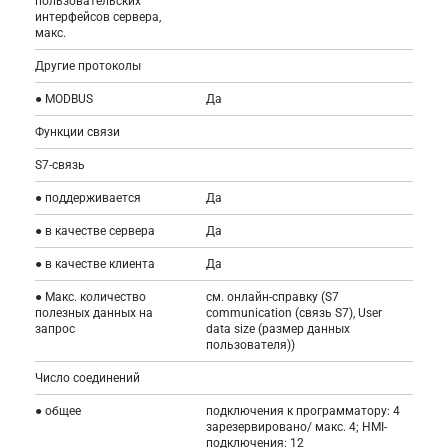
пользовательских
интерфейсов сервера,
макс.
Другие протоколы
● MODBUS
Да
Функции связи
S7-связь
● поддерживается
Да
● в качестве сервера
Да
● в качестве клиента
Да
● Макс. количество
см. онлайн-справку (S7
полезных данных на
communication (связь S7), User
запрос
data size (размер данных
пользователя))
Число соединений
● общее
подключения к программатору: 4
зарезервировано/ макс. 4; HMI-
подключения: 12