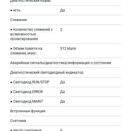
Диагностический буфер
● есть
Да
Слежения
● Количество слежений с
2
возможностью
проектирования
● Объем памяти на
512 kbyte
слежение, макс.
Аварийные сигналы/диагностика/информация о состоянии
Диагностический светодиодный индикатор
● Светодиод RUN/STOP
Да
● Светодиод ERROR
Да
● Светодиод MAINT
Да
Встроенные функции
Счетчики
● Число счетчиков
6