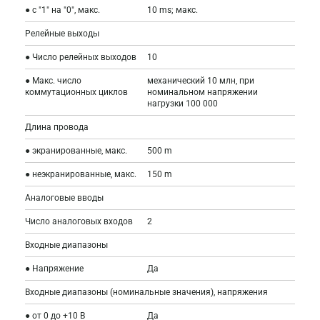
● с "1" на "0", макс.
10 ms; макс.
Релейные выходы
● Число релейных выходов
10
● Макс. число
механический 10 млн, при
коммутационных циклов
номинальном напряжении
нагрузки 100 000
Длина провода
● экранированные, макс.
500 m
● неэкранированные, макс.
150 m
Аналоговые вводы
Число аналоговых входов
2
Входные диапазоны
● Напряжение
Да
Входные диапазоны (номинальные значения), напряжения
● от 0 до +10 В
Да