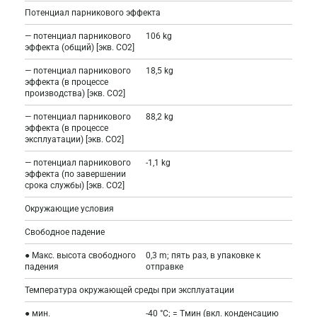
Потенциал парникового эффекта
— потенциал парникового
106 kg
эффекта (общий) [экв. CO2]
— потенциал парникового
18,5 kg
эффекта (в процессе
производства) [экв. CO2]
— потенциал парникового
88,2 kg
эффекта (в процессе
эксплуатации) [экв. CO2]
— потенциал парникового
-1,1 kg
эффекта (по завершении
срока службы) [экв. CO2]
Окружающие условия
Свободное падение
● Макс. высота свободного
0,3 m; пять раз, в упаковке к
падения
отправке
Температура окружающей среды при эксплуатации
● мин.
-40 °C; = Tмин (вкл. конденсацию