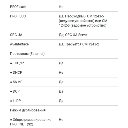
PROFIsafe
Нет
PROFIBUS
Да; Необходимы CM 1243-5
(ведущее устройство) или CM
1242-5 (ведомое устройство)
OPC UA
Да; OPC UA Server
AS-Interface
Да; Требуется CM 1243-2
Протоколы (Ethernet)
● TCP/IP
Да
● DHCP
Нет
● SNMP
Да
● DCP
Да
● LLDP
Да
Режим дублирования
● Общее резервирование
Нет
PROFINET (S2)