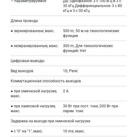
— параметрируемое
Да; Однофазное: 3 с 100 кГц и 3 с
30 кГц Дифференциальное: 3 с 80
кГц и 3 с 30 кГц
Длина провода
● экранированные, макс.
500 m; 50 м на технологические
функции
● неэкранированные, макс.
300 m; Для технологических
функций: Нет
Цифровые выводы
Вид выходов
10; Реле
Коммутационная способность выходов
● при омической нагрузке,
2 A
макс.
● при ламповой нагрузке,
30 Вт при пост. токе, 200 Вт при
макс.
перем. токе
Задержка на выходе при омической нагрузке
● с "0" на "1", макс.
10 ms; макс.