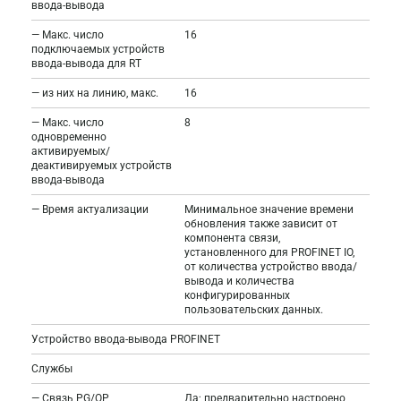
ввода-вывода
— Макс. число
16
подключаемых устройств
ввода-вывода для RT
— из них на линию, макс.
16
— Макс. число
8
одновременно
активируемых/
деактивируемых устройств
ввода-вывода
— Время актуализации
Минимальное значение времени
обновления также зависит от
компонента связи,
установленного для PROFINET IO,
от количества устройство ввода/
вывода и количества
конфигурированных
пользовательских данных.
Устройство ввода-вывода PROFINET
Службы
— Связь PG/OP
Да; предварительно настроено