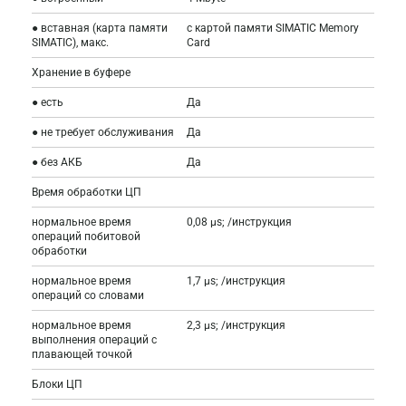
● вставная (карта памяти
с картой памяти SIMATIC Memory
SIMATIC), макс.
Card
Хранение в буфере
● есть
Да
● не требует обслуживания
Да
● без АКБ
Да
Время обработки ЦП
нормальное время
0,08 µs; /инструкция
операций побитовой
обработки
нормальное время
1,7 µs; /инструкция
операций со словами
нормальное время
2,3 µs; /инструкция
выполнения операций с
плавающей точкой
Блоки ЦП