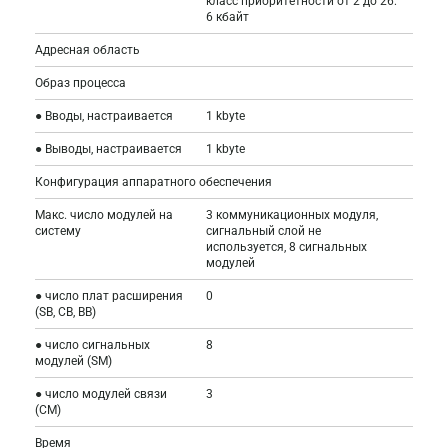
класс приоритетности от 2 до 26:
6 кбайт
Адресная область
Образ процесса
● Вводы, настраивается
1 kbyte
● Выводы, настраивается
1 kbyte
Конфигурация аппаратного обеспечения
Макс. число модулей на
3 коммуникационных модуля,
систему
сигнальный слой не
используется, 8 сигнальных
модулей
● число плат расширения
0
(SB, CB, BB)
● число сигнальных
8
модулей (SM)
● число модулей связи
3
(CM)
Время