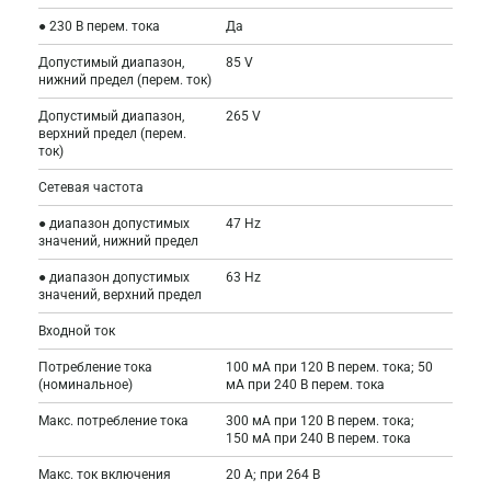
● 230 В перем. тока
Да
Допустимый диапазон,
85 V
нижний предел (перем. ток)
Допустимый диапазон,
265 V
верхний предел (перем.
ток)
Сетевая частота
● диапазон допустимых
47 Hz
значений, нижний предел
● диапазон допустимых
63 Hz
значений, верхний предел
Входной ток
Потребление тока
100 мА при 120 В перем. тока; 50
(номинальное)
мА при 240 В перем. тока
Макс. потребление тока
300 мА при 120 В перем. тока;
150 мА при 240 В перем. тока
Макс. ток включения
20 A; при 264 В