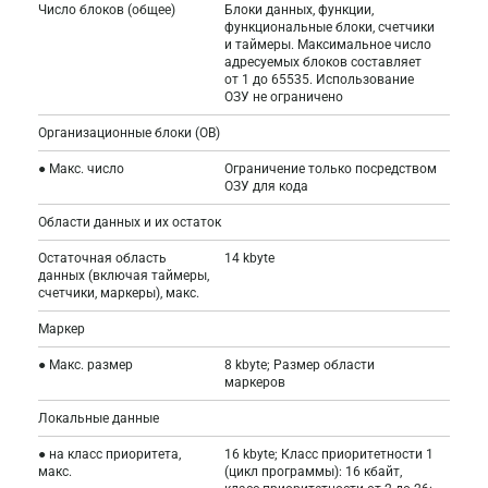
Число блоков (общее)
Блоки данных, функции,
функциональные блоки, счетчики
и таймеры. Максимальное число
адресуемых блоков составляет
от 1 до 65535. Использование
ОЗУ не ограничено
Организационные блоки (OB)
● Макс. число
Ограничение только посредством
ОЗУ для кода
Области данных и их остаток
Остаточная область
14 kbyte
данных (включая таймеры,
счетчики, маркеры), макс.
Маркер
● Макс. размер
8 kbyte; Размер области
маркеров
Локальные данные
● на класс приоритета,
16 kbyte; Класс приоритетности 1
макс.
(цикл программы): 16 кбайт,