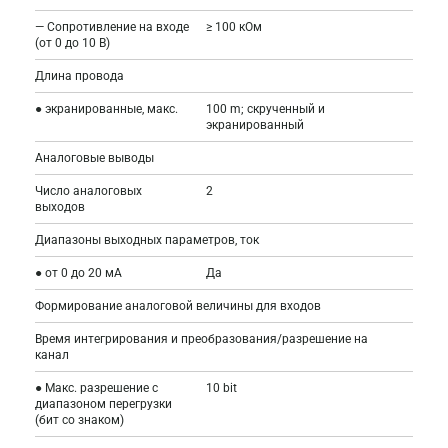
— Сопротивление на входе
≥ 100 кОм
(от 0 до 10 В)
Длина провода
● экранированные, макс.
100 m; скрученный и
экранированный
Аналоговые выводы
Число аналоговых
2
выходов
Диапазоны выходных параметров, ток
● от 0 до 20 мА
Да
Формирование аналоговой величины для входов
Время интегрирования и преобразования/разрешение на
канал
● Макс. разрешение с
10 bit
диапазоном перегрузки
(бит со знаком)