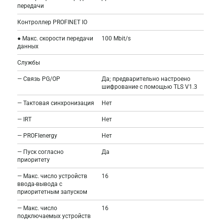
передачи
Контроллер PROFINET IO
● Макс. скорости передачи
100 Mbit/s
данных
Службы
— Связь PG/OP
Да; предварительно настроено
шифрование с помощью TLS V1.3
— Тактовая синхронизация
Нет
— IRT
Нет
— PROFIenergy
Нет
— Пуск согласно
Да
приоритету
— Макс. число устройств
16
ввода-вывода с
приоритетным запуском
— Макс. число
16
подключаемых устройств