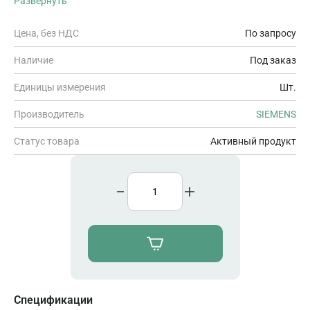
Развернуть
14 DI =24 В, 10 DO реле 2 A, 2 AI =0-10 В, 2 AO 0-20 мА,
напряжение питания: ~85 - 264 В при 47 - 63 Гц, память
программы/данных: 100 кБ
Цена, без НДС
По запросу
Наличие
Под заказ
Единицы измерения
Шт.
Производитель
SIEMENS
Статус товара
Активный продукт
Спецификации