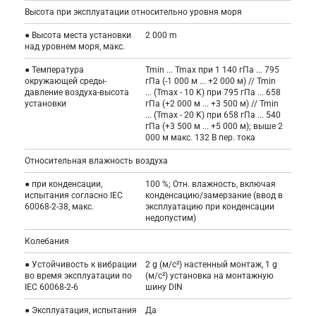
Высота при эксплуатации относительно уровня моря
● Высота места установки
2 000 m
над уровнем моря, макс.
● Температура
Tmin ... Tmax при 1 140 гПа ... 795
окружающей среды-
гПа (-1 000 м ... +2 000 м) // Tmin
давление воздуха-высота
... (Tmax - 10 K) при 795 гПа ... 658
установки
гПа (+2 000 м ... +3 500 м) // Tmin
... (Tmax - 20 K) при 658 гПа ... 540
гПа (+3 500 м ... +5 000 м); выше 2
000 м макс. 132 В пер. тока
Относительная влажность воздуха
● при конденсации,
100 %; Отн. влажность, включая
испытания согласно IEC
конденсацию/замерзание (ввод в
60068-2-38, макс.
эксплуатацию при конденсации
недопустим)
Колебания
● Устойчивость к вибрации
2 g (м/с²) настенный монтаж, 1 g
во время эксплуатации по
(м/с²) установка на монтажную
IEC 60068-2-6
шину DIN
● Эксплуатация, испытания
Да