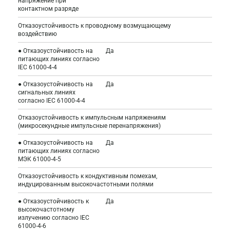
напряжение при
контактном разряде
Отказоустойчивость к проводному возмущающему
воздействию
● Отказоустойчивость на
Да
питающих линиях согласно
IEC 61000-4-4
● Отказоустойчивость на
Да
сигнальных линиях
согласно IEC 61000-4-4
Отказоустойчивость к импульсным напряжениям
(микросекундные импульсные перенапряжения)
● Отказоустойчивость на
Да
питающих линиях согласно
МЭК 61000-4-5
Отказоустойчивость к кондуктивным помехам,
индуцированным высокочастотными полями
● Отказоустойчивость к
Да
высокочастотному
излучению согласно IEC
61000-4-6