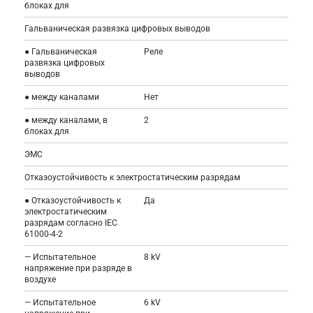
блоках для
Гальваническая развязка цифровых выводов
● Гальваническая
Реле
развязка цифровых
выводов
● между каналами
Нет
● между каналами, в
2
блоках для
ЭМС
Отказоустойчивость к электростатическим разрядам
● Отказоустойчивость к
Да
электростатическим
разрядам согласно IEC
61000-4-2
— Испытательное
8 kV
напряжение при разряде в
воздухе
— Испытательное
6 kV