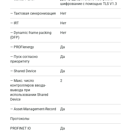
шифрование с помощью TLS V1.3
— Тактовая синхронизация
Нет
— IRT
Нет
— Dynamic frame packing
Нет
(DFP)
— PROFIenergy
Да
— Пуск согласно
Да
приоритету
— Shared Device
Да
— Макс. число
2
контроллеров ввода-
вывода при
использовании Shared
Device
— Asset-Management-Record
Да
Протоколы
PROFINET IO
Да