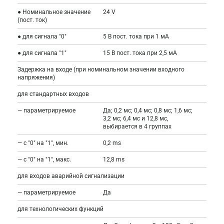
● Номинальное значение
24 V
(пост. ток)
● для сигнала "0"
5 В пост. тока при 1 мА
● для сигнала "1"
15 В пост. тока при 2,5 мА
Задержка на входе (при номинальном значении входного
напряжения)
для стандартных входов
— параметрируемое
Да; 0,2 мс; 0,4 мс; 0,8 мс; 1,6 мс;
3,2 мс; 6,4 мс и 12,8 мс,
выбирается в 4 группах
— с "0" на "1", мин.
0,2 ms
— с "0" на "1", макс.
12,8 ms
для входов аварийной сигнализации
— параметрируемое
Да
для технологических функций