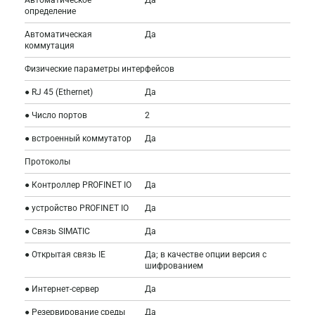
определение
Автоматическая
Да
коммутация
Физические параметры интерфейсов
● RJ 45 (Ethernet)
Да
● Число портов
2
● встроенный коммутатор
Да
Протоколы
● Контроллер PROFINET IO
Да
● устройство PROFINET IO
Да
● Связь SIMATIC
Да
● Открытая связь IE
Да; в качестве опции версия с
шифрованием
● Интернет-сервер
Да
● Резервирование среды
Да