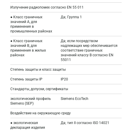
Излучение радиопомех согласно EN 55 011
● Класс граничных
Да; Группа 1
значений A, для
применения в
промышленных районах
● Класс граничных
Да; если посредством
значений B, для
надлежащих мер обеспечивается
применения в жилых
соответствие граничных
районах
значений классу B согласно EN
55011
Степень защиты и класс защиты
Степень защиты IP
IP20
Стандарты, допуски, сертификаты
экологический профиль
Siemens EcoTech
Siemens (SEP)
Воздействие на окружающую среду
● экологическая
Да; тип II согласно ISO 14021
декларация изделия