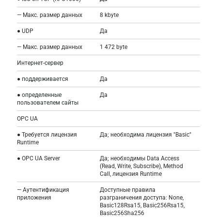
— Макс. размер данных
8 kbyte
● UDP
Да
— Макс. размер данных
1 472 byte
Интернет-сервер
● поддерживается
Да
● определенные
Да
пользователем сайты
OPC UA
● Требуется лицензия
Да; необходима лицензия "Basic"
Runtime
● OPC UA Server
Да; необходимы Data Access
(Read, Write, Subscribe), Method
Call, лицензия Runtime
— Аутентификация
Доступные правила
приложения
разграничения доступа: None,
Basic128Rsa15, Basic256Rsa15,
Basic256Sha256