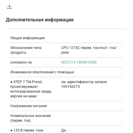
Дополнительная информация
Общая информация
Обозначение типа
CPU 1215C перем. ток/пост. ток/
продукта
реле
основано на
6ES7215-1BG40-0XB0
Инженерное обеспечение с помощью
● STEP 7 TIA-Portal,
см. идентификатор записи:
проектируемая/
109746275
интегрированная среда,
версия не ниже
Напряжение питания
Номинальное значение
(перем. ток)
● 120 В перем. тока
Да