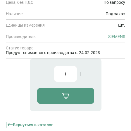
подключение шинного адаптера ET 200SP PROFINET, 1x
Цена, без НДС
По запросу
10/100/1000 Mbit/s Ethernet DisplayPort, documentation on 2x
USB 3.0; 2x USB 2.0, 1x USB flash drive, restore USB flash drive
Наличие
Под заказ
Единицы измерения
Шт.
Производитель
SIEMENS
Статус товара
Продукт снимается с производства с: 24.02.2023
Вернуться в каталог