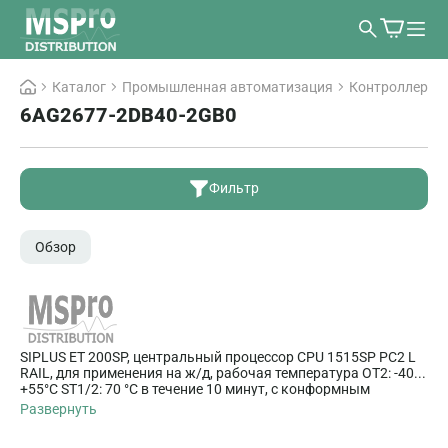
Каталог
Промышленная автоматизация
Контроллеры
6AG2677-2DB40-2GB0
Фильтр
Обзор
SIPLUS ET 200SP, центральный процессор CPU 1515SP PC2 L
RAIL, для применения на ж/д, рабочая температура OT2: -40...
+55°C ST1/2: 70 °C в течение 10 минут, с конформным
покрытием, на основе 6ES7677-2DB40-0GB0 . 8 GB RAM, 128
Развернуть
GB CFast, Ready4Linux, предустановлен софт-ПЛК S7-1500
CPU 1505SP, интерфейсы: 1x слот CFast, 1x слот SD/MMC, 1x