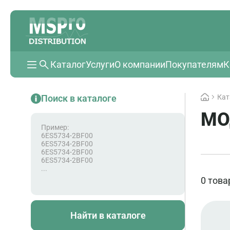
Каталог
Услуги
О компании
Покупателям
К
Поиск в каталоге
Кат
МО
Пример:
6ES5734-2BF00
6ES5734-2BF00
6ES5734-2BF00
6ES5734-2BF00
...
0 това
Найти в каталоге