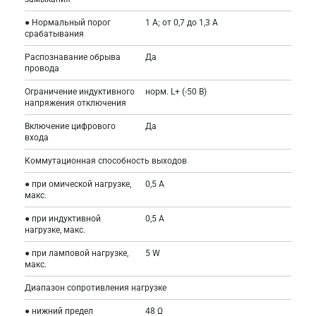
● Нормальный порог
1 A; от 0,7 до 1,3 А
срабатывания
Распознавание обрыва
Да
провода
Ограничение индуктивного
норм. L+ (-50 В)
напряжения отключения
Включение цифрового
Да
входа
Коммутационная способность выходов
● при омической нагрузке,
0,5 A
макс.
● при индуктивной
0,5 A
нагрузке, макс.
● при ламповой нагрузке,
5 W
макс.
Диапазон сопротивления нагрузке
● нижний предел
48 Ω