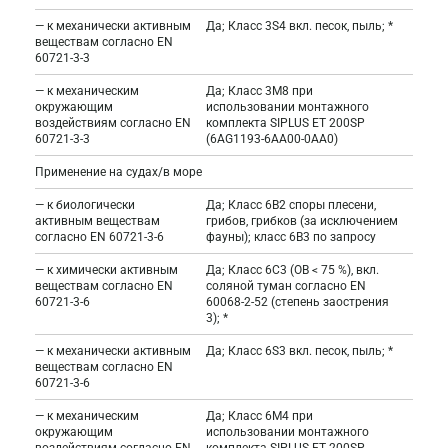
— к механически активным
Да; Класс 3S4 вкл. песок, пыль; *
веществам согласно EN
60721-3-3
— к механическим
Да; Класс 3M8 при
окружающим
использовании монтажного
воздействиям согласно EN
комплекта SIPLUS ET 200SP
60721-3-3
(6AG1193-6AA00-0AA0)
Применение на судах/в море
— к биологически
Да; Класс 6B2 споры плесени,
активным веществам
грибов, грибков (за исключением
согласно EN 60721-3-6
фауны); класс 6B3 по запросу
— к химически активным
Да; Класс 6C3 (ОВ < 75 %), вкл.
веществам согласно EN
соляной туман согласно EN
60721-3-6
60068-2-52 (степень заострения
3); *
— к механически активным
Да; Класс 6S3 вкл. песок, пыль; *
веществам согласно EN
60721-3-6
— к механическим
Да; Класс 6M4 при
окружающим
использовании монтажного
воздействиям согласно EN
комплекта SIPLUS ET 200SP