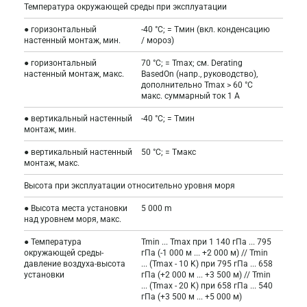
Температура окружающей среды при эксплуатации
● горизонтальный
-40 °C; = Tмин (вкл. конденсацию
настенный монтаж, мин.
/ мороз)
● горизонтальный
70 °C; = Tmax; см. Derating
настенный монтаж, макс.
BasedOn (напр., руководство),
дополнительно Tmax > 60 °C
макс. суммарный ток 1 А
● вертикальный настенный
-40 °C; = Tмин
монтаж, мин.
● вертикальный настенный
50 °C; = Tмакс
монтаж, макс.
Высота при эксплуатации относительно уровня моря
● Высота места установки
5 000 m
над уровнем моря, макс.
● Температура
Tmin ... Tmax при 1 140 гПа ... 795
окружающей среды-
гПа (-1 000 м ... +2 000 м) // Tmin
давление воздуха-высота
... (Tmax - 10 K) при 795 гПа ... 658
установки
гПа (+2 000 м ... +3 500 м) // Tmin
... (Tmax - 20 K) при 658 гПа ... 540
гПа (+3 500 м ... +5 000 м)