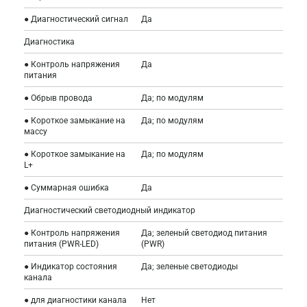
● Диагностический сигнал
Да
Диагностика
● Контроль напряжения
Да
питания
● Обрыв провода
Да; по модулям
● Короткое замыкание на
Да; по модулям
массу
● Короткое замыкание на
Да; по модулям
L+
● Суммарная ошибка
Да
Диагностический светодиодный индикатор
● Контроль напряжения
Да; зеленый светодиод питания
питания (PWR-LED)
(PWR)
● Индикатор состояния
Да; зеленые светодиоды
канала
● для диагностики канала
Нет