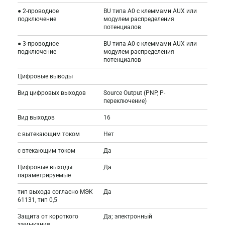
● 2-проводное
BU типа A0 с клеммами AUX или
подключение
модулем распределения
потенциалов
● 3-проводное
BU типа A0 с клеммами AUX или
подключение
модулем распределения
потенциалов
Цифровые выводы
Вид цифровых выходов
Source Output (PNP, P-
переключение)
Вид выходов
16
с вытекающим током
Нет
с втекающим током
Да
Цифровые выходы
Да
параметрируемые
тип выхода согласно МЭК
Да
61131, тип 0,5
Защита от короткого
Да; электронный
замыкания