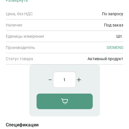
Развернуть
упаковка из 1 шт. , для установки на базовый блок типа A0,
цветовой код CC00, замещающее значение, диагностика
модуля для: КЗ на L+ и на землю, обрыв проводов
Цена, без НДС
По запросу
Наличие
Под заказ
Единицы измерения
Шт.
Производитель
SIEMENS
Статус товара
Активный продукт
Спецификации