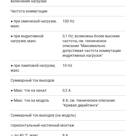
включения нагрузки
Частота коммутации
● при омической нагрузке,
100 Hz
макс.
● при индуктивной
0,1 Hz; возможны более высокие
нагрузке, макс.
частоты, см. техническое
описание "Максимально
допустимая частота коммутации
индуктивных нагрузок"
● при ламповой нагрузке,
10 Hz
макс.
Суммарный ток выходов
● Макс. ток на канал
0,5 A
● Макс. ток на модуль
8 A; см. техническое описание
"Кривая дерейтинга"
Суммарный ток выходов (на модуль)
горизонтальный настенный монтаж
— до 40 °C, макс.
8 A