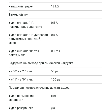
● верхний предел
12 kΩ
Выходной ток
● для сигнала "1",
0,5 A
номинальное значение
● для сигнала "1", диапазон
0,5 A
допустимых значений,
макс.
● для сигнала "0", ток
0,1 mA
покоя, макс.
Задержка на выходе при омической нагрузке
● с "0" на "1", тип.
50 µs
● с "1" на "0", тип.
100 µs
Параллельное подключение двух выходов
● для повышения
Нет
мощности
● для резервного
Да