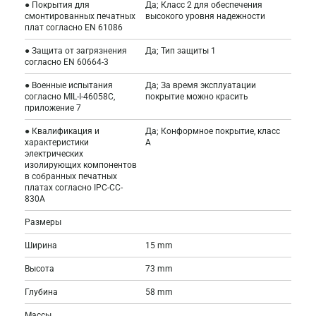
● Покрытия для
Да; Класс 2 для обеспечения
смонтированных печатных
высокого уровня надежности
плат согласно EN 61086
● Защита от загрязнения
Да; Тип защиты 1
согласно EN 60664-3
● Военные испытания
Да; За время эксплуатации
согласно MIL-I-46058C,
покрытие можно красить
приложение 7
● Квалификация и
Да; Конформное покрытие, класс
характеристики
А
электрических
изолирующих компонентов
в собранных печатных
платах согласно IPC-CC-
830A
Размеры
Ширина
15 mm
Высота
73 mm
Глубина
58 mm
Массы