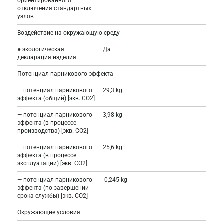
ориентированного
отключения стандартных
узлов
Воздействие на окружающую среду
● экологическая
Да
декларация изделия
Потенциал парникового эффекта
— потенциал парникового
29,3 kg
эффекта (общий) [экв. CO2]
— потенциал парникового
3,98 kg
эффекта (в процессе
производства) [экв. CO2]
— потенциал парникового
25,6 kg
эффекта (в процессе
эксплуатации) [экв. CO2]
— потенциал парникового
-0,245 kg
эффекта (по завершении
срока службы) [экв. CO2]
Окружающие условия