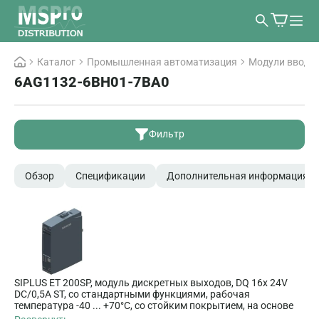
Каталог
Промышленная автоматизация
Модули ввода/
6AG1132-6BH01-7BA0
Фильтр
Обзор
Спецификации
Дополнительная информация
SIPLUS ET 200SP, модуль дискретных выходов, DQ 16x 24V
DC/0,5A ST, со стандартными функциями, рабочая
температура -40 ... +70°C, со стойким покрытием, на основе
6ES7132-6BH01-0BA0 . выход PNP, (source, P-switching),