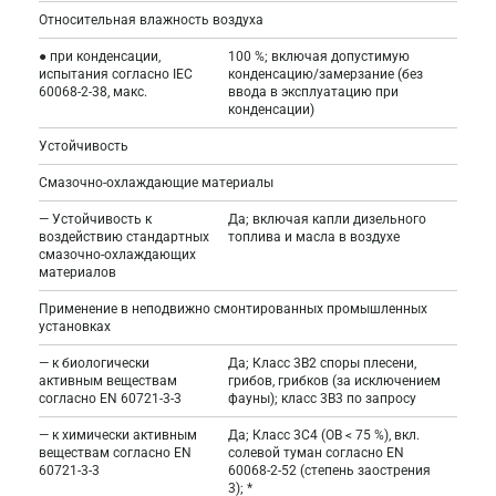
Относительная влажность воздуха
● при конденсации,
100 %; включая допустимую
испытания согласно IEC
конденсацию/замерзание (без
60068-2-38, макс.
ввода в эксплуатацию при
конденсации)
Устойчивость
Смазочно-охлаждающие материалы
— Устойчивость к
Да; включая капли дизельного
воздействию стандартных
топлива и масла в воздухе
смазочно-охлаждающих
материалов
Применение в неподвижно смонтированных промышленных
установках
— к биологически
Да; Класс 3B2 споры плесени,
активным веществам
грибов, грибков (за исключением
согласно EN 60721-3-3
фауны); класс 3B3 по запросу
— к химически активным
Да; Класс 3C4 (ОВ < 75 %), вкл.
веществам согласно EN
солевой туман согласно EN
60721-3-3
60068-2-52 (степень заострения
3); *