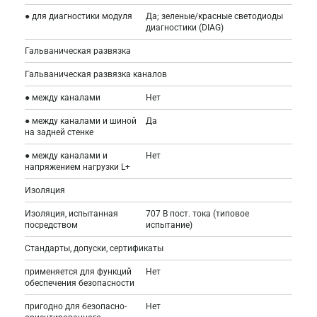
● для диагностики модуля
Да; зеленые/красные светодиоды
диагностики (DIAG)
Гальваническая развязка
Гальваническая развязка каналов
● между каналами
Нет
● между каналами и шиной
Да
на задней стенке
● между каналами и
Нет
напряжением нагрузки L+
Изоляция
Изоляция, испытанная
707 В пост. тока (типовое
посредством
испытание)
Стандарты, допуски, сертификаты
применяется для функций
Нет
обеспечения безопасности
пригодно для безопасно-
Нет