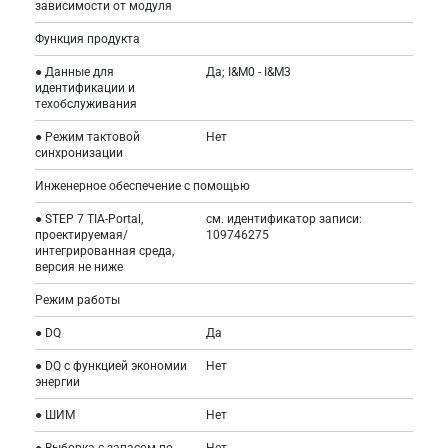
зависимости от модуля
Функция продукта
● Данные для
Да; I&M0 - I&M3
идентификации и
техобслуживания
● Режим тактовой
Нет
синхронизации
Инженерное обеспечение с помощью
● STEP 7 TIA-Portal,
см. идентификатор записи:
проектируемая/
109746275
интегрированная среда,
версия не ниже
Режим работы
● DQ
Да
● DQ с функцией экономии
Нет
энергии
● ШИМ
Нет
● Выборка с запасом по
Нет