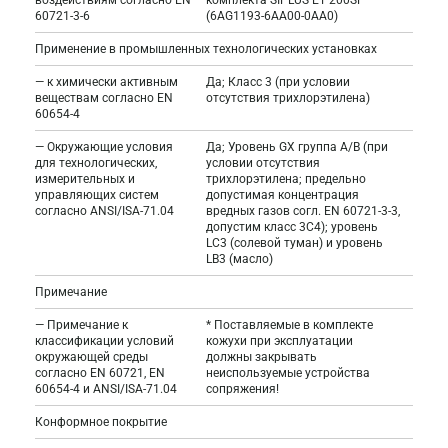
60721-3-6
(6AG1193-6AA00-0AA0)
Применение в промышленных технологических установках
— к химически активным
Да; Класс 3 (при условии
веществам согласно EN
отсутствия трихлорэтилена)
60654-4
— Окружающие условия
Да; Уровень GX группа A/B (при
для технологических,
условии отсутствия
измерительных и
трихлорэтилена; предельно
управляющих систем
допустимая концентрация
согласно ANSI/ISA-71.04
вредных газов согл. EN 60721-3-3,
допустим класс 3C4); уровень
LC3 (солевой туман) и уровень
LB3 (масло)
Примечание
— Примечание к
* Поставляемые в комплекте
классификации условий
кожухи при эксплуатации
окружающей среды
должны закрывать
согласно EN 60721, EN
неиспользуемые устройства
60654-4 и ANSI/ISA-71.04
сопряжения!
Конформное покрытие