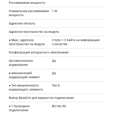
Рассеиваемая мощность
Нормальная рассеиваемая
1 W
мощность
Адресная область
Адресное пространство на модуль
● Макс. адресное
2 byte; + 2 байта на информацию
пространство на модуль
о качестве
Конфигурация аппаратного обеспечения
Автоматическое
Да
кодирование
● механический
Да
кодирующий элемент
● Тип механического
Тип A
кодирующего элемента
Выбор BaseUnit для вариантов подключения
● 1-проводное
BU-тип A0
подключение