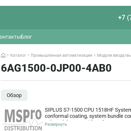
+7 (
онтакты
Блог
Каталог
Промышленная автоматизация
Модули ввода/вы
6AG1500-0JP00-4AB0
Обзор
SIPLUS S7-1500 CPU 1518HF System
conformal coating, system bundle co
submodules up to 10 m. 2x sync conne
Развернуть
memory card