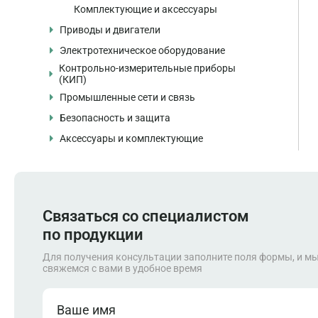
Комплектующие и аксессуары
Приводы и двигатели
Электротехническое оборудование
Частотные преобразователи
Контрольно-измерительные приборы
Устройства плавного пуска
Автоматические выключатели
(КИП)
Электродвигатели
Контакторы и пускатели
Промышленные сети и связь
Датчики давления
Серводвигатели и сервоприводы
Реле и устройства защиты
Безопасность и защита
Датчики температуры
Промышленные коммутаторы
Комплектующие и аксессуары
Источники питания
Аксессуары и комплектующие
Датчики уровня
Маршрутизаторы
Системы безопасности
Шкафы и распределительные системы
Расходомеры
Модули связи
Модули безопасности
Кабели и разъёмы
Комплектующие и аксессуары
Аксессуары и комплектующие
Кабели и аксессуары
Аварийные кнопки и устройства
Монтажные принадлежности
Автоматические выключатели
Запасные части
Связаться со специалистом
по продукции
Для получения консультации заполните поля формы, и м
свяжемся с вами в удобное время
Ваше имя