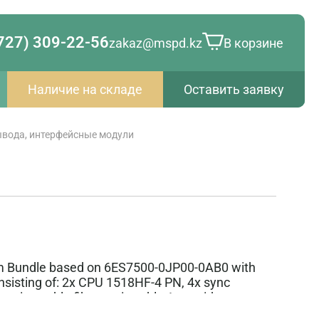
727) 309-22-56
zakaz@mspd.kz
В корзине
Наличие на складе
Оставить заявку
вода, интерфейсные модули
 Bundle based on 6ES7500-0JP00-0AB0 with
nsisting of: 2x CPU 1518HF-4 PN, 4x sync
cting cable fiber-optic cable 1 m, without