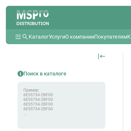
Каталог
Услуги
О компании
Покупателям
К
Поиск в каталоге
Пример:
6ES5734-2BF00
6ES5734-2BF00
6ES5734-2BF00
6ES5734-2BF00
...