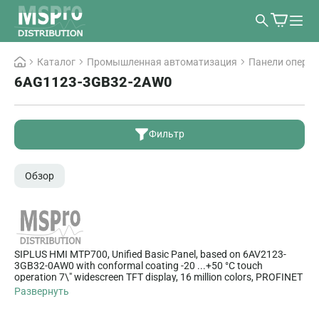
Каталог
Промышленная автоматизация
Панели опера
6AG1123-3GB32-2AW0
Фильтр
Обзор
SIPLUS HMI MTP700, Unified Basic Panel, based on 6AV2123-
3GB32-0AW0 with conformal coating -20 ...+50 °C touch
operation 7\" widescreen TFT display, 16 million colors, PROFINET
interface, configurable as of WinCC Unified Basic V18 Update 3,
Развернуть
contains open-source software, which is provided free of charge
see enclosed Blu-ray