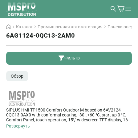
Каталог
Промышленная автоматизация
Панели опера
6AG1124-0QC13-2AM0
Фильтр
Обзор
SIPLUS HMI TP1500 Comfort Outdoor M based on 6AV2124-
0QC13-0AX0 with conformal coating, -30…+60 °C, start up 0 °C,
Comfort Panel, touch operation, 15\" widescreen TFT display, 16
million colors, PROFINET interfaces, MPI/PROFIBUS DP interface,
Развернуть
12 MB configuration memory, Windows CE 6.0, configurable as of
WinCC Comfort V13 SP1, HSP