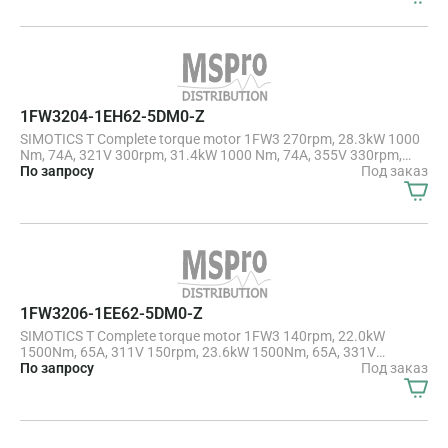
max. current 14A eff; when using the direct motors in fork heads
for Machine tools or robots, a license for the US patent
US5584621 and the corresponding worldwide property rights may
be required with PTC130 and Temperature sensor Pt1000
1FW3204-1EH62-5DM0-Z
SIMOTICS T Complete torque motor 1FW3 270rpm, 28.3kW 1000
Nm, 74A, 321V 300rpm, 31.4kW 1000 Nm, 74A, 355V 330rpm,
34.6kW 1000 Nm, 74A, 388V water cooling
По запросу
Под заказ
1FW3206-1EE62-5DM0-Z
SIMOTICS T Complete torque motor 1FW3 140rpm, 22.0kW
1500Nm, 65A, 311V 150rpm, 23.6kW 1500Nm, 65A, 331V
160rpm, 25.1kW 1500Nm, 65A, 351V water cooling
По запросу
Под заказ