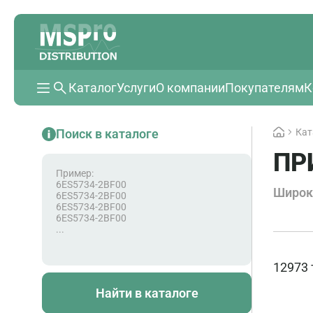
Каталог
Услуги
О компании
Покупателям
К
Поиск в каталоге
Кат
ПР
Пример:
6ES5734-2BF00
Широк
6ES5734-2BF00
6ES5734-2BF00
6ES5734-2BF00
...
12973 
Найти в каталоге