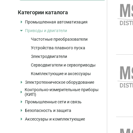
Категории каталога
Промышленная автоматизация
Приводы и двигатели
Программируемые контроллеры
Контроллеры
Частотные преобразователи
Модули ввода/вывода, интерфейсные
Устройства плавного пуска
модули
Электродвигатели
Панели оператора
Серводвигатели и сервоприводы
Промышленные компьютеры
Комплектующие и аксессуары
Программное обеспечение
Электротехническое оборудование
Коммуникационные модули
Контрольно-измерительные приборы
Автоматические выключатели
Карты памяти
(КИП)
Контакторы и пускатели
Промышленные сети и связь
Блоки питания
Датчики давления
Реле и устройства защиты
Безопасность и защита
Учебные стенды и training cases
Датчики температуры
Промышленные коммутаторы
Источники питания
Аксессуары и комплектующие
Комплектующие и аксессуары
Датчики уровня
Маршрутизаторы
Системы безопасности
Шкафы и распределительные системы
Расходомеры
Модули связи
Модули безопасности
Кабели и разъёмы