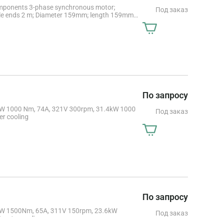
onents 3-phase synchronous motor;
Под заказ
cable ends 2 m; Diameter 159mm; length 159mm
 eff; when using the direct motors in fork
patent US5584621 and the corresponding
 and Temperature sensor Pt1000
По запросу
kW 1000 Nm, 74A, 321V 300rpm, 31.4kW 1000
Под заказ
r cooling
По запросу
kW 1500Nm, 65A, 311V 150rpm, 23.6kW
Под заказ