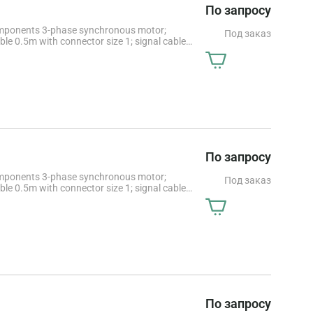
По запросу
onents 3-phase synchronous motor;
Под заказ
ble 0.5m with connector size 1; signal cable
m; max. torque 57.5Nm; max. speed 520rpm;
k heads for Machine tools or robots, a license
wide property rights may be required with
По запросу
onents 3-phase synchronous motor;
Под заказ
ble 0.5m with connector size 1; signal cable
m; max. torque 81.2Nm; max. speed 880rpm;
 heads for Machine tools or robots, a license for
e property rights may be required with
По запросу