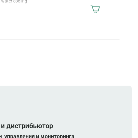
water cooling
 и дистрибьютор
, управления и мониторинга