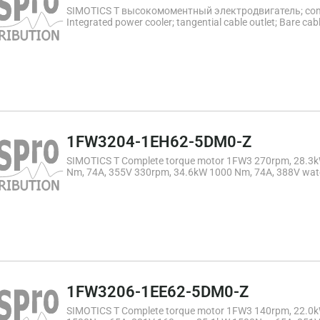
SIMOTICS T высокомоментный электродвигатель; comp
Integrated power cooler; tangential cable outlet; Bare 
Max. torque 116 Nm; max. speed 570rpm; max. current 14A
heads for Machine tools or robots, a license for the US 
worldwide property rights may be required with PTC130
1FW3204-1EH62-5DM0-Z
SIMOTICS T Complete torque motor 1FW3 270rpm, 28.3
Nm, 74A, 355V 330rpm, 34.6kW 1000 Nm, 74A, 388V wate
1FW3206-1EE62-5DM0-Z
SIMOTICS T Complete torque motor 1FW3 140rpm, 22.0