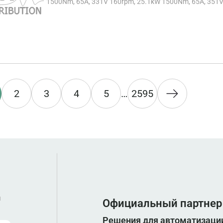
1500Nm, 65A, 331V 160rpm, 25.1kW 1500Nm, 65A, 351V 
2
3
4
5
…
2595
ы
Официальный партнер
Решения для автоматизации