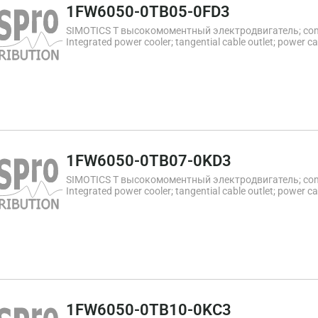
1FW6050-0TB05-0FD3
SIMOTICS T высокомоментный электродвигатель; comp
Integrated power cooler; tangential cable outlet; power ca
0.5m with M17 connector; diameter 159mm; length 109m
max. current 7.6A eff; when using the direct motors in for
for the US patent US5584621 and the corresponding world
PTC130 and Temperature sensor Pt1000
1FW6050-0TB07-0KD3
SIMOTICS T высокомоментный электродвигатель; comp
Integrated power cooler; tangential cable outlet; power ca
0.5m with M17 connector; diameter 159mm; length 129m
max. current 14A eff; when using the direct motors in fork
the US patent US5584621 and the corresponding worldwid
PTC130 and Temperature sensor Pt1000
1FW6050-0TB10-0KC3