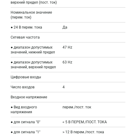
верхний предел (пост. ток)
Номинальное значение
(перем. ток)
● 24 В перем. тока
Да
Сетевая частота
● диапазон допустимых
47 Hz
значений, нижний предел
● диапазон допустимых
63 Hz
значений, верхний предел
Цифровые входы
Число входов
4
Входное напряжение
● Вид входного
перем./пост. ток
напряжения
● для сигнала "0"
< 5 В ПЕРЕМ./ПОСТ. ТОКА
● для сигнала "1"
> 12 В перем./пост. тока