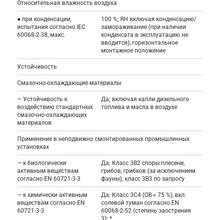
Относительная влажность воздуха
● при конденсации,
100 %; RH включая конденсацию/
испытания согласно IEC
замораживание (при наличии
60068-2-38, макс.
конденсата в эксплуатацию не
вводится), горизонтальное
монтажное положение
Устойчивость
Смазочно-охлаждающие материалы
— Устойчивость к
Да; включая капли дизельного
воздействию стандартных
топлива и масла в воздухе
смазочно-охлаждающих
материалов
Применение в неподвижно смонтированных промышленных
установках
— к биологически
Да; Класс 3B2 споры плесени,
активным веществам
грибов, грибков (за исключением
согласно EN 60721-3-3
фауны); класс 3B3 по запросу
— к химически активным
Да; Класс 3C4 (ОВ < 75 %), вкл.
веществам согласно EN
солевой туман согласно EN
60721-3-3
60068-2-52 (степень заострения
3); *