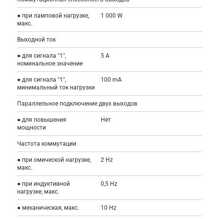
● при ламповой нагрузке,
1 000 W
макс.
Выходной ток
● для сигнала "1",
5 A
номинальное значение
● для сигнала "1",
100 mA
минимальный ток нагрузки
Параллельное подключение двух выходов
● для повышения
Нет
мощности
Частота коммутации
● при омической нагрузке,
2 Hz
макс.
● при индуктивной
0,5 Hz
нагрузке, макс.
● механическая, макс.
10 Hz