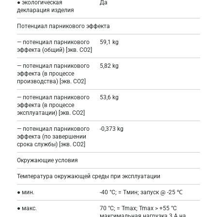
● экологическая
Да
декларация изделия
Потенциал парникового эффекта
— потенциал парникового
59,1 kg
эффекта (общий) [экв. CO2]
— потенциал парникового
5,82 kg
эффекта (в процессе
производства) [экв. CO2]
— потенциал парникового
53,6 kg
эффекта (в процессе
эксплуатации) [экв. CO2]
— потенциал парникового
-0,373 kg
эффекта (по завершении
срока службы) [экв. CO2]
Окружающие условия
Температура окружающей среды при эксплуатации
● мин.
-40 °C; = Tмин; запуск @ -25 ℃
● макс.
70 °C; = Tmax; Tmax > +55 °C
максимальная нагрузка 3 A на