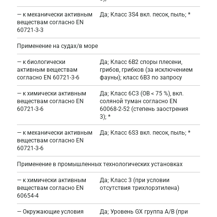
— к механически активным
Да; Класс 3S4 вкл. песок, пыль; *
веществам согласно EN
60721-3-3
Применение на судах/в море
— к биологически
Да; Класс 6B2 споры плесени,
активным веществам
грибов, грибков (за исключением
согласно EN 60721-3-6
фауны); класс 6B3 по запросу
— к химически активным
Да; Класс 6C3 (ОВ < 75 %), вкл.
веществам согласно EN
соляной туман согласно EN
60721-3-6
60068-2-52 (степень заострения
3); *
— к механически активным
Да; Класс 6S3 вкл. песок, пыль; *
веществам согласно EN
60721-3-6
Применение в промышленных технологических установках
— к химически активным
Да; Класс 3 (при условии
веществам согласно EN
отсутствия трихлорэтилена)
60654-4
— Окружающие условия
Да; Уровень GX группа A/B (при