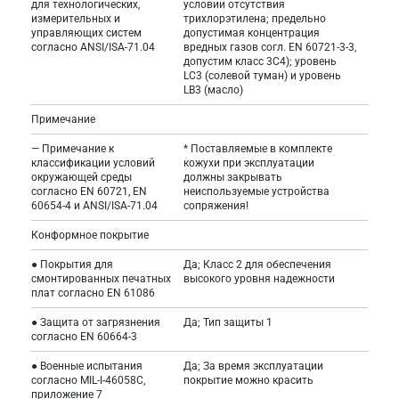
для технологических,
условии отсутствия
измерительных и
трихлорэтилена; предельно
управляющих систем
допустимая концентрация
согласно ANSI/ISA-71.04
вредных газов согл. EN 60721-3-3,
допустим класс 3C4); уровень
LC3 (солевой туман) и уровень
LB3 (масло)
Примечание
— Примечание к
* Поставляемые в комплекте
классификации условий
кожухи при эксплуатации
окружающей среды
должны закрывать
согласно EN 60721, EN
неиспользуемые устройства
60654-4 и ANSI/ISA-71.04
сопряжения!
Конформное покрытие
● Покрытия для
Да; Класс 2 для обеспечения
смонтированных печатных
высокого уровня надежности
плат согласно EN 61086
● Защита от загрязнения
Да; Тип защиты 1
согласно EN 60664-3
● Военные испытания
Да; За время эксплуатации
согласно MIL-I-46058C,
покрытие можно красить
приложение 7