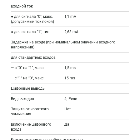
Входной ток
● для сигнала "0", макс.
1,1 mA
(допустимый ток покоя)
● для сигнала "1", тип.
2,63 mA
Задержка на входе (при номинальном значении входного
напряжения)
для стандартных входов
— с "0" на "1", макс.
1,5 ms
— с "1" на "0", макс.
15 ms
Цифровые выводы
Вид выходов
4; Реле
Защита от короткого
Нет
замыкания
Включение цифрового
Да
входа
Коммутационная способность выходов