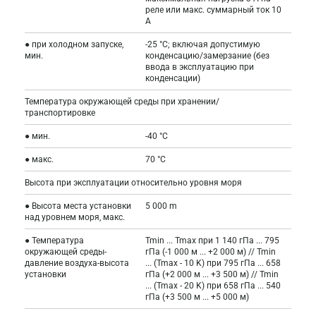
реле или макс. суммарный ток 10
А
● при холодном запуске,
-25 °C; включая допустимую
мин.
конденсацию/замерзание (без
ввода в эксплуатацию при
конденсации)
Температура окружающей среды при хранении/
транспортировке
● мин.
-40 °C
● макс.
70 °C
Высота при эксплуатации относительно уровня моря
● Высота места установки
5 000 m
над уровнем моря, макс.
● Температура
Tmin ... Tmax при 1 140 гПа ... 795
окружающей среды-
гПа (-1 000 м ... +2 000 м) // Tmin
давление воздуха-высота
... (Tmax - 10 K) при 795 гПа ... 658
установки
гПа (+2 000 м ... +3 500 м) // Tmin
... (Tmax - 20 K) при 658 гПа ... 540
гПа (+3 500 м ... +5 000 м)