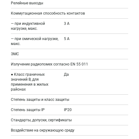
Релейные выходы
Коммутационная способность контактов
— при индуктивной
3 A
нагрузке, макс.
— при омической нагрузке,
5 A
макс.
ЭМС
Излучение радиопомех согласно EN 55 011
● Класс граничных
Да
значений B, для
применения в жилых
районах
Степень защиты и класс защиты
Степень защиты IP
IP20
Стандарты, допуски, сертификаты
Воздействие на окружающую среду