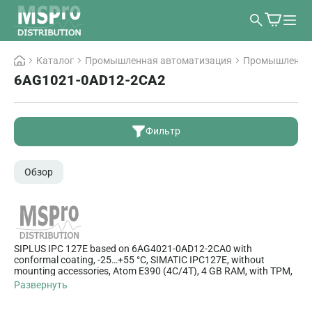
Каталог
Промышленная автоматизация
Промышленны
6AG1021-0AD12-2CA2
Фильтр
Обзор
SIPLUS IPC 127E based on 6AG4021-0AD12-2CA0 with
conformal coating, -25…+55 °C, SIMATIC IPC127E, without
mounting accessories, Atom E390 (4C/4T), 4 GB RAM, with TPM,
extended version, 3x Ethernet, RJ45, 4x USB 3.0, Windows 10
Развернуть
Enterprise 2019, LTSC, 64-bit, MUI (en,de,fr,it,es), 128 GB SSD,