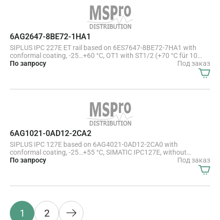
SIMATIC, монтаж на DIN-рейка, не сменный 60 GB SSD ET
6AG2647-8BE72-1HA1
SIPLUS IPC 227E ET rail based on 6ES7647-8BE72-7HA1 with
conformal coating, -25…+60 °C, OT1 with ST1/2 (+70 °C für 10
minutes), 1x display port; 2x 10/100/1000 Mbps Ethernet RJ45;
По запросу
Под заказ
1x USB3.0, 3x USB2.0; CFast slot; 24 V DC industrial power supply
Celeron E3845 ET (4C/4T) with TPM (not for China); 4 GB ET with
NVRAM; box: basic with COM 1/2; Windows 10 IoT Enterprise
LTSB 2016, 64-bit, MUI (en, de, fr, it, es) 60 GB SSD ET, not
exchangeable
6AG1021-0AD12-2CA2
SIPLUS IPC 127E based on 6AG4021-0AD12-2CA0 with
conformal coating, -25…+55 °C, SIMATIC IPC127E, without
mounting accessories, Atom E390 (4C/4T), 4 GB RAM, with TPM,
По запросу
Под заказ
extended version, 3x Ethernet, RJ45, 4x USB 3.0, Windows 10
Enterprise 2019, LTSC, 64-bit, MUI (en,de,fr,it,es), 128 GB SSD,
1
2