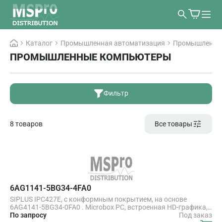
Каталог
Промышленная автоматизация
Промышленны
ПРОМЫШЛЕННЫЕ КОМПЬЮТЕРЫ
Фильтр
8 товаров
Все товары
6AG1141-5BG34-4FA0
SIPLUS IPC427E, с конформным покрытием, на основе
6AG4141-5BG34-0FA0 . Microbox PC, встроенная HD-графика,
4x USB V3.0 (высокий ток), PCIe (опционально), питание =24
По запросу
Под заказ