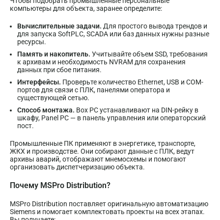
Чтобы подобрать промышленные персональные
компьютеры для объекта, заранее определите:
Вычислительные задачи.
Для простого вывода трендов и
для запуска SoftPLC, SCADA или баз данных нужны разные
ресурсы.
Память и накопитель.
Учитывайте объем SSD, требования
к архивам и необходимость NVRAM для сохранения
данных при сбое питания.
Интерфейсы.
Проверьте количество Ethernet, USB и COM-
портов для связи с ПЛК, панелями оператора и
существующей сетью.
Способ монтажа.
Box PC устанавливают на DIN-рейку в
шкафу, Panel PC — в панель управления или операторский
пост.
Промышленные ПК применяют в энергетике, транспорте,
ЖКХ и производстве. Они собирают данные с ПЛК, ведут
архивы аварий, отображают мнемосхемы и помогают
организовать диспетчеризацию объекта.
Почему MSPro Distribution?
MSPro Distribution поставляет оригинальную автоматизацию
Siemens и помогает комплектовать проекты на всех этапах.
Вы получаете: