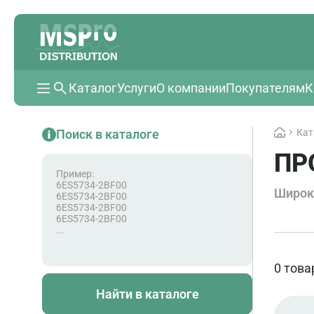
Каталог
Услуги
О компании
Покупателям
К
Поиск в каталоге
Кат
ПР
Пример:
6ES5734-2BF00
Широк
6ES5734-2BF00
6ES5734-2BF00
6ES5734-2BF00
...
0 това
Найти в каталоге