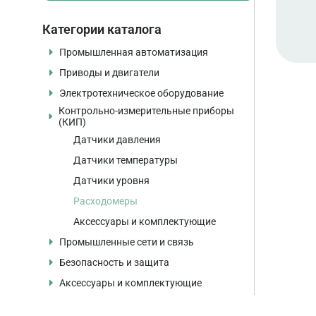
Категории каталога
Промышленная автоматизация
Приводы и двигатели
Программируемые контроллеры
Электротехническое оборудование
Контроллеры
Частотные преобразователи
Контрольно-измерительные приборы
Модули ввода/вывода, интерфейсные
Устройства плавного пуска
Автоматические выключатели
(КИП)
модули
Электродвигатели
Контакторы и пускатели
Панели оператора
Датчики давления
Серводвигатели и сервоприводы
Реле и устройства защиты
Промышленные компьютеры
Датчики температуры
Комплектующие и аксессуары
Источники питания
Программное обеспечение
Датчики уровня
Шкафы и распределительные системы
Коммуникационные модули
Расходомеры
Комплектующие и аксессуары
Карты памяти
Аксессуары и комплектующие
Автоматические выключатели
Промышленные сети и связь
Блоки питания
Безопасность и защита
Учебные стенды и training cases
Промышленные коммутаторы
Аксессуары и комплектующие
Комплектующие и аксессуары
Маршрутизаторы
Системы безопасности
Модули связи
Модули безопасности
Кабели и разъёмы