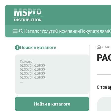
Каталог
Услуги
О компании
Покупателям
К
Поиск в каталоге
Кат
РА
Пример:
6ES5734-2BF00
6ES5734-2BF00
6ES5734-2BF00
6ES5734-2BF00
...
0 това
Найти в каталоге