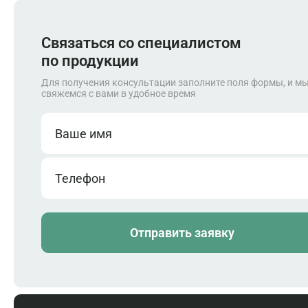
Кабели и аксессуары
Аварийные кнопки и устройства
Монтажные принадлежности
Запасные части
Связаться со специалистом
по продукции
Для получения консультации заполните поля формы, и м
свяжемся с вами в удобное время
Ваше имя
Телефон
Отправить заявку