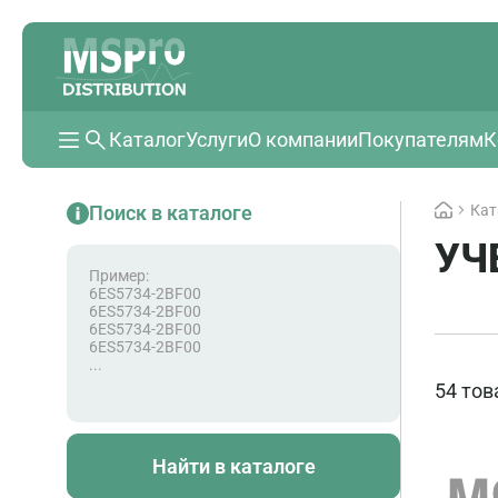
Каталог
Услуги
О компании
Покупателям
К
Поиск в каталоге
Кат
УЧ
Пример:
6ES5734-2BF00
6ES5734-2BF00
6ES5734-2BF00
6ES5734-2BF00
...
54 тов
Найти в каталоге