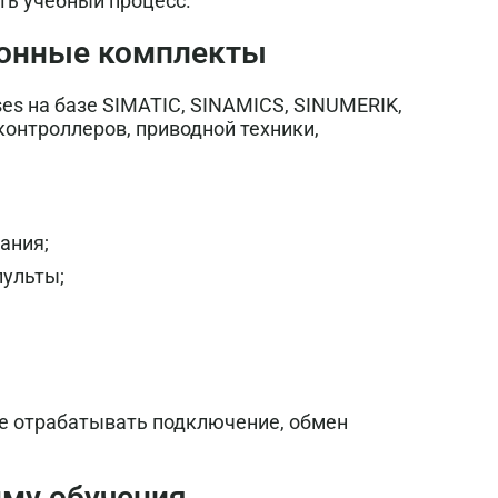
ть учебный процесс.
ионные комплекты
ses на базе SIMATIC, SINAMICS, SINUMERIK,
контроллеров, приводной техники,
ания;
пульты;
е отрабатывать подключение, обмен
мму обучения