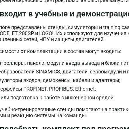
жей и сервисных центров, помогая быстрее запусти
 входит в учебные и демонстрац
логе представлены стенды, симуляторы и training ca
DE, ET 200SP и LOGO!. Их используют для изучения 
шленных сетей, ЧПУ и защиты двигателей.
симости от комплектации в состав могут входить:
нтроллеры, панели, модули ввода-вывода и блоки пит
еобразователи SINAMICS, двигатели, сервомодули и 
муляторы входов, демокейсы, кабели и адаптеры;
ерфейсы PROFINET, PROFIBUS, Ethernet;
 или подготовка к работе с инженерной средой.
 учебно-тренировочные стенды помогают на практик
ми и реакцию системы на команды.
 подобрать комплект под програ