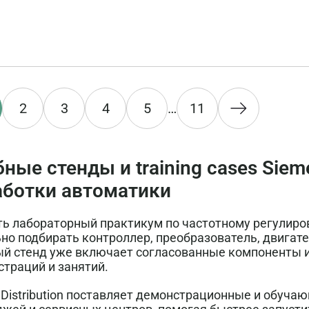
2
3
4
5
…
11
ные стенды и training cases Sie
аботки автоматики
ь лабораторный практикум по частотному регулиров
но подбирать контроллер, преобразователь, двигате
й стенд уже включает согласованные компоненты и
траций и занятий.
Distribution поставляет демонстрационные и обуча