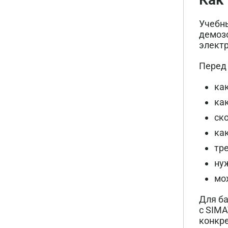
Учебны
демозо
электр
Перед
как
ка
ск
ка
тр
нуж
мо
Для ба
с SIMA
конкре