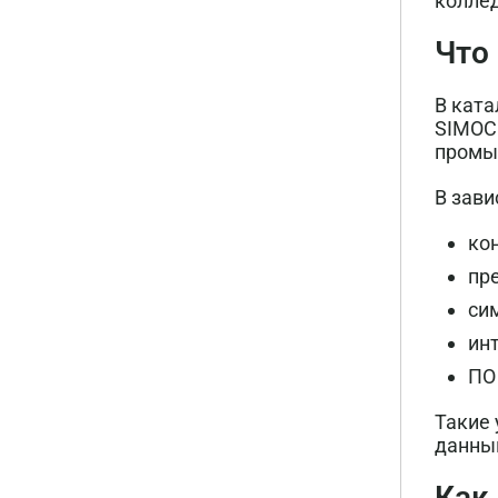
коллед
Что
В ката
SIMOCO
промы
В зави
ко
пр
си
инт
ПО
Такие
данны
Как