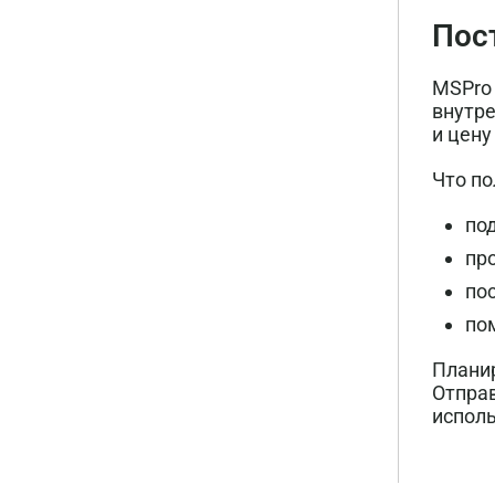
Пос
MSPro 
внутре
и цену
Что по
по
пр
по
по
Планир
Отправ
исполь