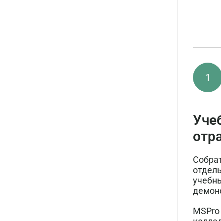
1
Учеб
отр
Собрат
отдель
учебны
демонс
MSPro 