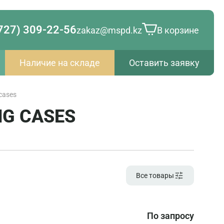
727) 309-22-56
zakaz@mspd.kz
В корзине
Наличие на складе
Оставить заявку
cases
NG CASES
Все товары
По запросу