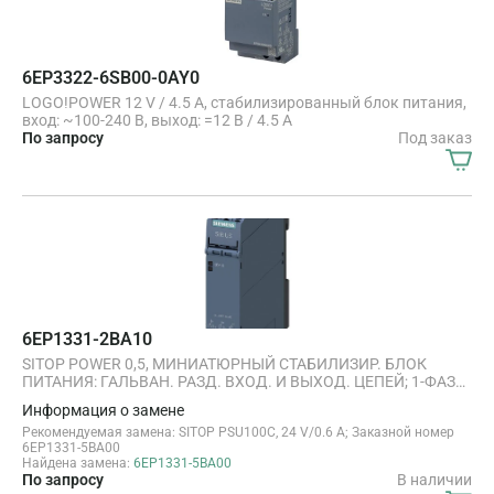
6EP3322-6SB00-0AY0
LOGO!POWER 12 V / 4.5 A, стабилизированный блок питания,
вход: ~100-240 В, выход: =12 В / 4.5 A
По запросу
Под заказ
6EP1331-2BA10
SITOP POWER 0,5, МИНИАТЮРНЫЙ СТАБИЛИЗИР. БЛОК
ПИТАНИЯ: ГАЛЬВАН. РАЗД. ВХОД. И ВЫХОД. ЦЕПЕЙ; 1-ФАЗН.
ВХОДН. НАПР. ~93 … 264 В, 47 … 63 ГЦ; ВЫХОД: =24 В/ 0,5 A;
Информация о замене
ЗАЩИТА НАГРУЗКИ ОТ КОРОТКИХ ЗАМЫКАНИЙ
Рекомендуемая замена: SITOP PSU100C, 24 V/0.6 A; Заказной номер
6EP1331-5BA00
Найдена замена:
6EP1331-5BA00
По запросу
В наличии