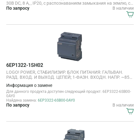
30В DC, 8 A, , IP20, с распознаванием замыкания на землю, с
распознаванием перегрузки
По запросу
В наличии
6EP1322-1SH02
LOGO! POWER, СТАБИЛИЗИР. БЛОК ПИТАНИЯ: ГАЛЬВАН.
РАЗД. ВХОД. И ВЫХОД. ЦЕПЕЙ; 1-ФАЗН. ВХОДН. НАПР. ~85
... 264 В, 47 ... 63 ГЦ; ВЫХОД =12В/ 4.5А; ЗАЩИТА НАГРУЗКИ
Информация о замене
ОТ ПЕРЕНАПРЯЖ. И КЗ; РЕГ. УРОВЕНЬ ВЫХОД.
Для данного продукта доступен следующий продукт: 6EP3322-6SB00-
НАПРЯЖЕНИЯ =11.1 ... 12.9 В; ГАБАРИТЫ 72Х90Х52 ММ
0AY0
Найдена замена:
6EP3322-6SB00-0AY0
По запросу
В наличии